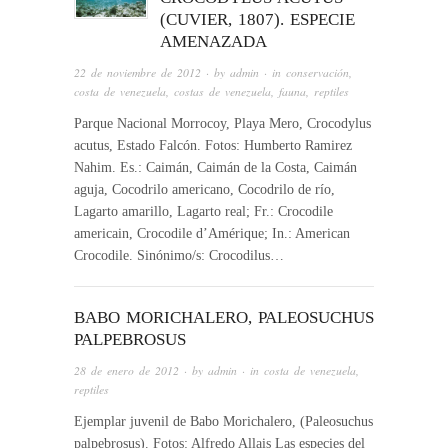
(CUVIER, 1807). ESPECIE
AMENAZADA
22 de noviembre de 2012
· by
admin
· in
conservación
,
costa de venezuela
,
costas de venezuela
,
fauna
,
reptiles
Parque Nacional Morrocoy, Playa Mero, Crocodylus
acutus, Estado Falcón. Fotos: Humberto Ramirez
Nahim. Es.: Caimán, Caimán de la Costa, Caimán
aguja, Cocodrilo americano, Cocodrilo de río,
Lagarto amarillo, Lagarto real; Fr.: Crocodile
americain, Crocodile d’Amérique; In.: American
Crocodile. Sinónimo/s: Crocodilus…
BABO MORICHALERO, PALEOSUCHUS
PALPEBROSUS
28 de enero de 2012
· by
admin
· in
costa de venezuela
,
reptiles
Ejemplar juvenil de Babo Morichalero, (Paleosuchus
palpebrosus). Fotos: Alfredo Allais Las especies del