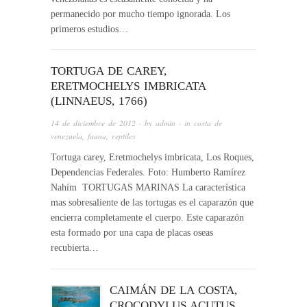
permanecido por mucho tiempo ignorada. Los
primeros estudios…
TORTUGA DE CAREY,
ERETMOCHELYS IMBRICATA
(LINNAEUS, 1766)
14 de diciembre de 2012
· by
admin
· in
costa de
venezuela
,
fauna
,
reptiles
Tortuga carey, Eretmochelys imbricata, Los Roques,
Dependencias Federales. Foto: Humberto Ramírez
Nahím TORTUGAS MARINAS La característica
mas sobresaliente de las tortugas es el caparazón que
encierra completamente el cuerpo. Este caparazón
esta formado por una capa de placas oseas
recubierta…
CAIMÁN DE LA COSTA,
CROCODYLUS ACUTUS