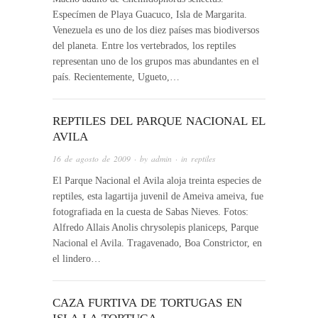
Especímen de Playa Guacuco, Isla de Margarita.
Venezuela es uno de los diez países mas biodiversos
del planeta. Entre los vertebrados, los reptiles
representan uno de los grupos mas abundantes en el
país. Recientemente, Ugueto,…
REPTILES DEL PARQUE NACIONAL EL
AVILA
16 de agosto de 2009
· by
admin
· in
reptiles
El Parque Nacional el Avila aloja treinta especies de
reptiles, esta lagartija juvenil de Ameiva ameiva, fue
fotografiada en la cuesta de Sabas Nieves. Fotos:
Alfredo Allais Anolis chrysolepis planiceps, Parque
Nacional el Avila. Tragavenado, Boa Constrictor, en
el lindero…
CAZA FURTIVA DE TORTUGAS EN