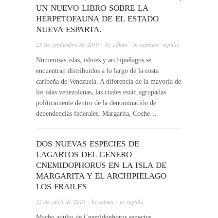
UN NUEVO LIBRO SOBRE LA
HERPETOFAUNA DE EL ESTADO
NUEVA ESPARTA.
28 de septiembre de 2010
· by
admin
· in
anfibios
,
reptiles
Numerosas islas, islotes y archipiélagos se
encuentran distribuidos a lo largo de la costa
caribeña de Venezuela. A diferencia de la mayoría de
las islas venezolanas, las cuales están agrupadas
políticamente dentro de la denominación de
dependencias federales, Margarita, Coche…
DOS NUEVAS ESPECIES DE
LAGARTOS DEL GENERO
CNEMIDOPHORUS EN LA ISLA DE
MARGARITA Y EL ARCHIPIELAGO
LOS FRAILES
12 de abril de 2010
· by
admin
· in
reptiles
Macho adulto de Cnemidophorus senectus.