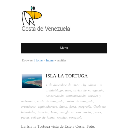
COSTA DE
Menu
VENEZUELA
Browse:
Home
»
fauna
»
reptiles
ISLA LA TORTUGA
1 de diciembre de 2022
· by
admin
· in
archipielago
,
aves
,
cartas de navegación
,
conservación
,
contaminación
,
corales y
anémonas
,
costa de venezuela
,
costas de venezuela
,
crustáceos
,
equinodermos
,
fauna
,
flora
,
geografía
,
Geología
,
humedales
,
insectos
,
Islas
,
manglares
,
mar caribe
,
peces
,
pesca
,
refugio de fauna
,
reptiles
,
venezuela
La Isla la Tortuga vista de Este a Oeste. Foto: