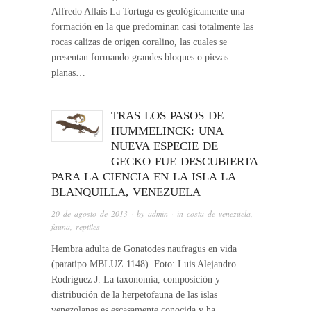
Alfredo Allais La Tortuga es geológicamente una
formación en la que predominan casi totalmente las
rocas calizas de origen coralino, las cuales se
presentan formando grandes bloques o piezas
planas…
TRAS LOS PASOS DE
HUMMELINCK: UNA
NUEVA ESPECIE DE
GECKO FUE DESCUBIERTA
PARA LA CIENCIA EN LA ISLA LA
BLANQUILLA, VENEZUELA
20 de agosto de 2013
· by
admin
· in
costa de venezuela
,
fauna
,
reptiles
Hembra adulta de Gonatodes naufragus en vida
(paratipo MBLUZ 1148). Foto: Luis Alejandro
Rodríguez J. La taxonomía, composición y
distribución de la herpetofauna de las islas
venezolanas es escasamente conocida y ha