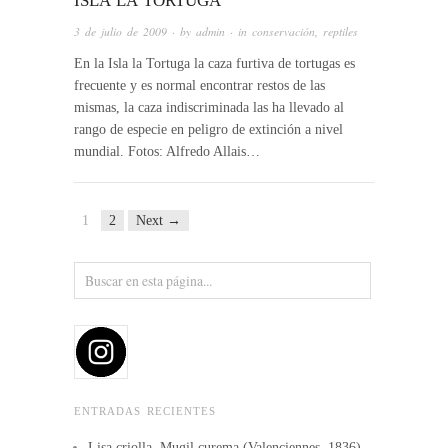
ISLA LA TORTUGA
3 de julio de 2009
· by
admin
· in
conservación
,
reptiles
En la Isla la Tortuga la caza furtiva de tortugas es
frecuente y es normal encontrar restos de las
mismas, la caza indiscriminada las ha llevado al
rango de especie en peligro de extinción a nivel
mundial. Fotos: Alfredo Allais…
1
2
Next →
ENTRADAS RECIENTES
Lisa criolla, Mugil curema (Valenciennes, 1836)