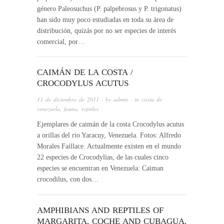
género Paleosuchus (P. palpebrosus y P. trigonatus)
han sido muy poco estudiadas en toda su área de
distribución, quizás por no ser especies de interés
comercial, por…
CAIMÁN DE LA COSTA /
CROCODYLUS ACUTUS
11 de diciembre de 2011
· by
admin
· in
costa de
venezuela
,
fauna
,
reptiles
Ejemplares de caimán de la costa Crocodylus acutus
a orillas del rio Yaracuy, Venezuela. Fotos: Alfredo
Morales Faillace. Actualmente existen en el mundo
22 especies de Crocodylias, de las cuales cinco
especies se encuentran en Venezuela: Caiman
crocodilus, con dos…
AMPHIBIANS AND REPTILES OF
MARGARITA, COCHE AND CUBAGUA,