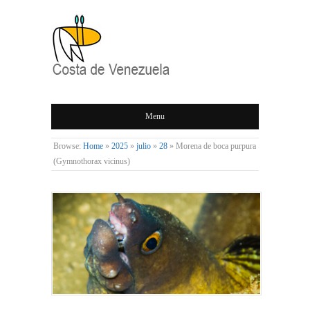
COSTA DE
Menu
VENEZUELA
Browse:
Home
»
2025
»
julio
»
28
»
Morena de boca purpura
(Gymnothorax vicinus)