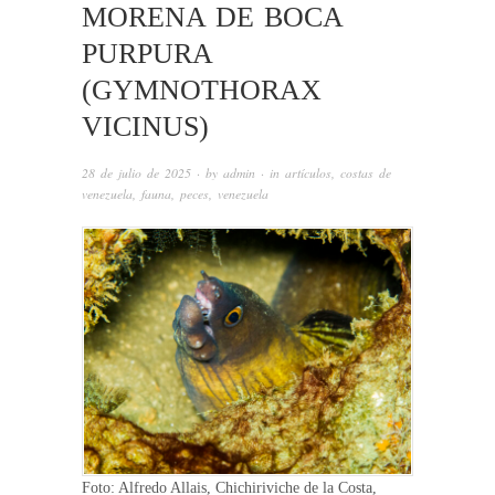
MORENA DE BOCA
PURPURA
(GYMNOTHORAX
VICINUS)
28 de julio de 2025
· by
admin
· in
artículos
,
costas de
venezuela
,
fauna
,
peces
,
venezuela
Foto: Alfredo Allais, Chichiriviche de la Costa,