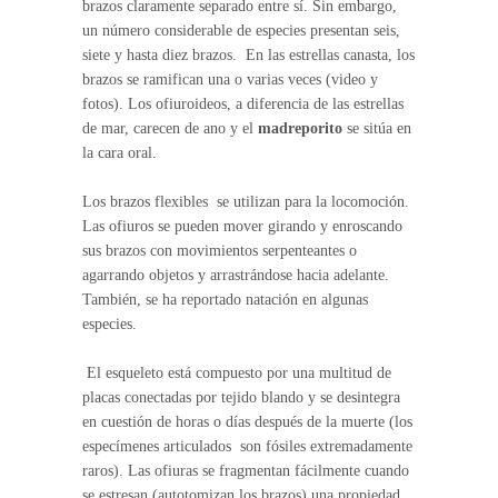
brazos claramente separado entre sí. Sin embargo,
un número considerable de especies presentan seis,
siete y hasta diez brazos. En las estrellas canasta, los
brazos se ramifican una o varias veces (video y
fotos). Los ofiuroideos, a diferencia de las estrellas
de mar, carecen de ano y el
madreporito
se sitúa en
la cara oral.
Los brazos flexibles se utilizan para la locomoción.
Las ofiuros se pueden mover girando y enroscando
sus brazos con movimientos serpenteantes o
agarrando objetos y arrastrándose hacia adelante.
También, se ha reportado natación en algunas
especies.
El esqueleto está compuesto por una multitud de
placas conectadas por tejido blando y se desintegra
en cuestión de horas o días después de la muerte (los
especímenes articulados son fósiles extremadamente
raros). Las ofiuras se fragmentan fácilmente cuando
se estresan (autotomizan los brazos) una propiedad