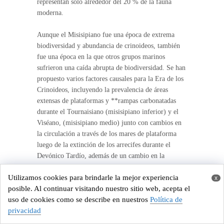
representan solo alrededor del 20 % de la fauna
moderna.
Aunque el Misisipiano fue una época de extrema
biodiversidad y abundancia de crinoideos, también
fue una época en la que otros grupos marinos
sufrieron una caída abrupta de biodiversidad. Se han
propuesto varios factores causales para la Era de los
Crinoideos, incluyendo la prevalencia de áreas
extensas de plataformas y **rampas carbonatadas
durante el Tournaisiano (misisipiano inferior) y el
Viséano, (misisipiano medio) junto con cambios en
la circulación a través de los mares de plataforma
luego de la extinción de los arrecifes durante el
Devónico Tardío, además de un cambio en la
composición de los peces depredadores, durófagos
Utilizamos cookies para brindarle la mejor experiencia
(Ref.1,2 y 14-13)
x
posible. Al continuar visitando nuestro sitio web, acepta el
uso de cookies como se describe en nuestros
Política de
*El Misisípico o Misisipiano es el primer
privacidad
subsistema y subperiodo del
periodo geológico
Carbonífero. Comienza hace unos 359 millones