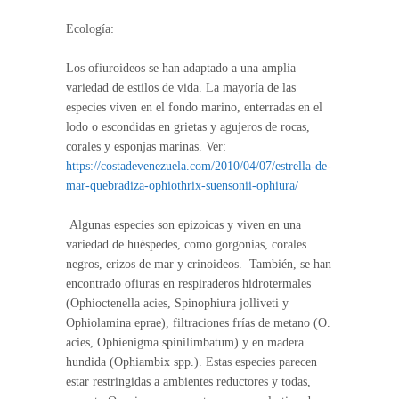
Ecología:
Los ofiuroideos se han adaptado a una amplia
variedad de estilos de vida. La mayoría de las
especies viven en el fondo marino, enterradas en el
lodo o escondidas en grietas y agujeros de rocas,
corales y esponjas marinas. Ver:
https://costadevenezuela.com/2010/04/07/estrella-de-
mar-quebradiza-ophiothrix-suensonii-ophiura/
Algunas especies son epizoicas y viven en una
variedad de huéspedes, como gorgonias, corales
negros, erizos de mar y crinoideos. También, se han
encontrado ofiuras en respiraderos hidrotermales
(Ophioctenella acies, Spinophiura jolliveti y
Ophiolamina eprae), filtraciones frías de metano (O.
acies, Ophienigma spinilimbatum) y en madera
hundida (Ophiambix spp.). Estas especies parecen
estar restringidas a ambientes reductores y todas,