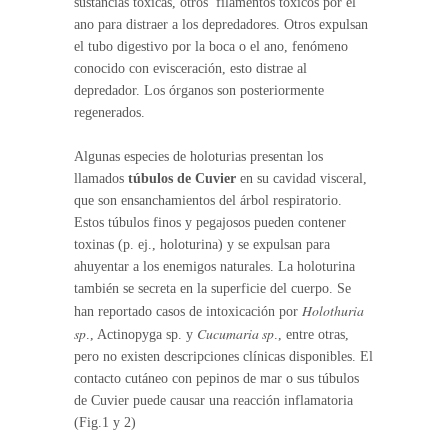
sustancias toxicas, otros filamentos tóxicos por el
ano para distraer a los depredadores. Otros expulsan
el tubo digestivo por la boca o el ano, fenómeno
conocido con evisceración, esto distrae al
depredador. Los órganos son posteriormente
regenerados.
Algunas especies de holoturias presentan los
llamados
túbulos de Cuvier
en su cavidad visceral,
que son ensanchamientos del árbol respiratorio.
Estos túbulos finos y pegajosos pueden contener
toxinas (p. ej., holoturina) y se expulsan para
ahuyentar a los enemigos naturales. La holoturina
también se secreta en la superficie del cuerpo. Se
Holothuria
han reportado casos de intoxicación por
sp
Cucumaria sp
., Actinopyga sp. y
., entre otras,
pero no existen descripciones clínicas disponibles. El
contacto cutáneo con pepinos de mar o sus túbulos
de Cuvier puede causar una reacción inflamatoria
(Fig.1 y 2)