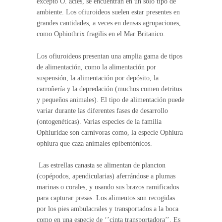
excepto O. acies, se encuentran en un solo tipo de
ambiente. Los ofiuroideos suelen estar presentes en
grandes cantidades, a veces en densas agrupaciones,
como Ophiothrix fragilis en el Mar Britanico.
Los ofiuroideos presentan una amplia gama de tipos
de alimentación, como la alimentación por
suspensión, la alimentación por depósito, la
carroñería y la depredación (muchos comen detritus
y pequeños animales). El tipo de alimentación puede
variar durante las diferentes fases de desarrollo
(ontogenéticas). Varias especies de la familia
Ophiuridae son carnívoras como, la especie Ophiura
ophiura que caza animales epibentónicos.
Las estrellas canasta se alimentan de plancton
(copépodos, apendicularias) aferrándose a plumas
marinas o corales, y usando sus brazos ramificados
para capturar presas. Los alimentos son recogidas
por los pies ambulacrales y transportados a la boca
como en una especie de ‘’cinta transportadora’’. Es