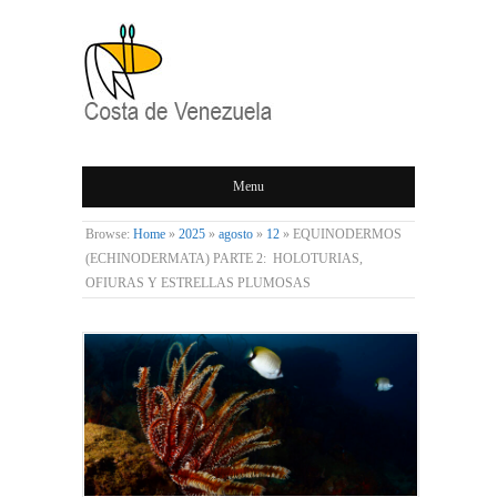
COSTA DE
Menu
VENEZUELA
Browse:
Home
»
2025
»
agosto
»
12
»
EQUINODERMOS
(ECHINODERMATA) PARTE 2: HOLOTURIAS,
OFIURAS Y ESTRELLAS PLUMOSAS