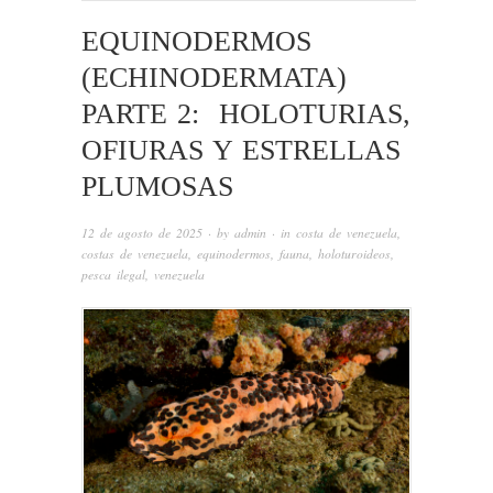
EQUINODERMOS
(ECHINODERMATA)
PARTE 2: HOLOTURIAS,
OFIURAS Y ESTRELLAS
PLUMOSAS
12 de agosto de 2025
· by
admin
· in
costa de venezuela
,
costas de venezuela
,
equinodermos
,
fauna
,
holoturoideos
,
pesca ilegal
,
venezuela