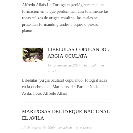
Alfredo Allais La Tortuga es geológicamente una
formación en la que predominan casi totalmente las
rocas calizas de origen coralino, las cuales se
presentan formando grandes bloques o piezas
planas…
LIBÉLULAS COPULANDO /
ARGIA OCULATA
15 de agosto de 2009
· by
admin
· in
insectos
Libélulas (Argia oculata) copulando, fotografiadas
en la quebrada de Mariperez del Parque Nacional el
Avila. Foto: Alfredo Allais
MARIPOSAS DEL PARQUE NACIONAL
EL AVILA
15 de agosto de 2009
· by
admin
· in
insectos