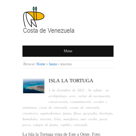
COSTA DE
Menu
VENEZUELA
Browse:
Home
»
fauna
»
insectos
ISLA LA TORTUGA
1 de diciembre de 2022
· by
admin
· in
archipielago
,
aves
,
cartas de navegación
,
conservación
,
contaminación
,
corales y
anémonas
,
costa de venezuela
,
costas de venezuela
,
crustáceos
,
equinodermos
,
fauna
,
flora
,
geografía
,
Geología
,
humedales
,
insectos
,
Islas
,
manglares
,
mar caribe
,
peces
,
pesca
,
refugio de fauna
,
reptiles
,
venezuela
La Isla la Tortuga vista de Este a Oeste. Foto: