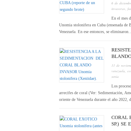
6 de diciemb
invasoras
,
fa
En el mes d
Unomia stolonifera en Cuba (ensenada de Bu
Venezuela. En ese entonces, se eliminaron
RESIST
BLANDO
11 de noviem
venezuela
,
co
xenia
Los proceso
arrecifes de coral (Ver: Sedimentación, Ame
oriente de Venezuela durante el año 2022,
CORAL 
SP.) SE