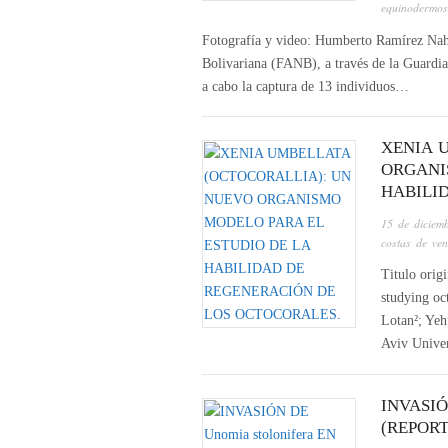
equinodermos
Fotografía y video: Humberto Ramírez Nahí
Bolivariana (FANB), a través de la Guardi
a cabo la captura de 13 individuos…
XENIA 
ORGANI
HABILI
15 de diciem
costas de ven
Titulo orig
studying oc
Lotan²; Yeh
Aviv Univer
INVASI
(REPOR