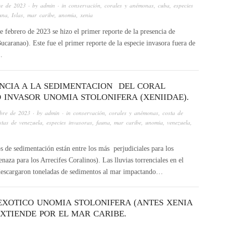
re de 2023
· by
admin
· in
conservación
,
corales y anémonas
,
cuba
,
especies
una
,
Islas
,
mar caribe
,
unomia
,
xenia
e febrero de 2023 se hizo el primer reporte de la presencia de
caranao). Este fue el primer reporte de la especie invasora fuera de
…
ENCIA A LA SEDIMENTACION DEL CORAL
 INVASOR UNOMIA STOLONIFERA (XENIIDAE).
bre de 2023
· by
admin
· in
conservación
,
corales y anémonas
,
costa de
stas de venezuela
,
especies invasoras
,
fauna
,
mar caribe
,
unomia
,
venezuela
,
s de sedimentación están entre los más perjudiciales para los
naza para los Arrecifes Coralinos). Las lluvias torrenciales en el
 descargaron toneladas de sedimentos al mar impactando…
EXOTICO UNOMIA STOLONIFERA (ANTES XENIA
 EXTIENDE POR EL MAR CARIBE.