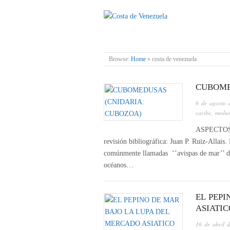
COSTA DE VENE
Browse:
Home
»
costa de venezuela
CUBOME
6 de agosto 
caribe
,
medu
ASPECTOS
revisión bibliográfica: Juan P. Ruiz-Alla
comúnmente llamadas ‘’avispas de mar’’ deb
océanos…
EL PEP
ASIATIC
16 de abril 