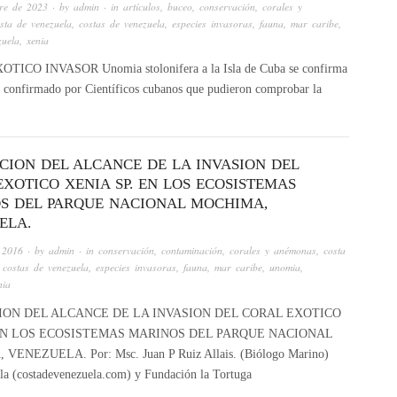
re de 2023
· by
admin
· in
artículos
,
buceo
,
conservación
,
corales y
sta de venezuela
,
costas de venezuela
,
especies invasoras
,
fauna
,
mar caribe
,
zuela
,
xenia
EXOTICO INVASOR Unomia stolonifera a la Isla de Cuba se confirma
o confirmado por Científicos cubanos que pudieron comprobar la
CION DEL ALCANCE DE LA INVASION DEL
XOTICO XENIA SP. EN LOS ECOSISTEMAS
S DEL PARQUE NACIONAL MOCHIMA,
ELA.
e 2016
· by
admin
· in
conservación
,
contaminación
,
corales y anémonas
,
costa
,
costas de venezuela
,
especies invasoras
,
fauna
,
mar caribe
,
unomia
,
nia
ON DEL ALCANCE DE LA INVASION DEL CORAL EXOTICO
. EN LOS ECOSISTEMAS MARINOS DEL PARQUE NACIONAL
ENEZUELA. Por: Msc. Juan P Ruiz Allais. (Biólogo Marino)
ela (costadevenezuela.com) y Fundación la Tortuga