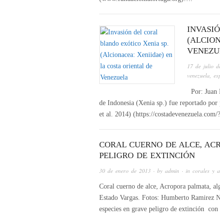
INVASI
(ALCION
VENEZU
17 de julio 
venezuela
,
es
Por: Juan P
de Indonesia (Xenia sp.) fue reportado por 
et al. 2014) (https://costadevenezuela.com
CORAL CUERNO DE ALCE, ACR
PELIGRO DE EXTINCIÓN
30 de enero de 2013
· by
admin
· in
corales y 
Coral cuerno de alce, Acropora palmata, alg
Estado Vargas. Fotos: Humberto Ramirez Nah
especies en grave peligro de extinción co