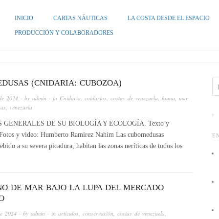
INICIO
CARTAS NÁUTICAS
LA COSTA DESDE EL ESPACIO
ZUELA
PRODUCCIÓN Y COLABORADORES
DUSAS (CNIDARIA: CUBOZOA)
de 2024
· by
admin
· in
Cnidaria
,
cnidarios
,
costas de venezuela
,
fauna
,
mar
sas
,
venezuela
 GENERALES DE SU BIOLOGÍA Y ECOLOGÍA. Texto y
is. Fotos y video: Humberto Ramirez Nahim Las cubomedusas
E
ido a su severa picadura, habitan las zonas neríticas de todos los
INO DE MAR BAJO LA LUPA DEL MERCADO
O
de 2024
· by
admin
· in
artículos
,
conservación
,
costas de venezuela
,