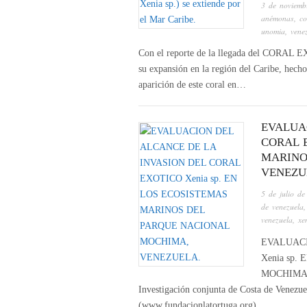
3 de noviemb
anémonas
,
co
unomia
,
vene
Con el reporte de la llegada del CORAL 
su expansión en la región del Caribe, hech
aparición de este coral en…
EVALUA
CORAL E
MARINO
VENEZU
5 de julio d
de venezuela
venezuela
,
xe
EVALUACI
Xenia sp
MOCHIMA, V
Investigación conjunta de Costa de Venezu
(www.fundacionlatortuga.org)….