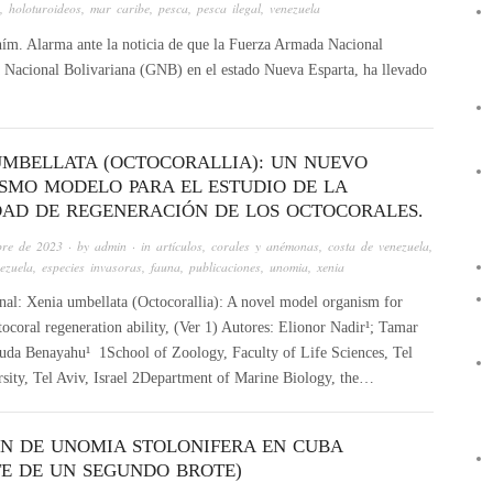
,
holoturoideos
,
mar caribe
,
pesca
,
pesca ilegal
,
venezuela
m. Alarma ante la noticia de que la Fuerza Armada Nacional
a Nacional Bolivariana (GNB) en el estado Nueva Esparta, ha llevado
UMBELLATA (OCTOCORALLIA): UN NUEVO
SMO MODELO PARA EL ESTUDIO DE LA
DAD DE REGENERACIÓN DE LOS OCTOCORALES.
bre de 2023
· by
admin
· in
artículos
,
corales y anémonas
,
costa de venezuela
,
ezuela
,
especies invasoras
,
fauna
,
publicaciones
,
unomia
,
xenia
inal: Xenia umbellata (Octocorallia): A novel model organism for
tocoral regeneration ability, (Ver 1) Autores: Elionor Nadir¹; Tamar
uda Benayahu¹ 1School of Zoology, Faculty of Life Sciences, Tel
sity, Tel Aviv, Israel 2Department of Marine Biology, the…
ÓN DE UNOMIA STOLONIFERA EN CUBA
TE DE UN SEGUNDO BROTE)