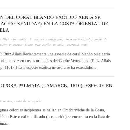
ÓN DEL CORAL BLANDO EXÓTICO XENIA SP.
ACEA: XENIIDAE) EN LA COSTA ORIENTAL DE
ELA
de 2015
· by
admin
· in
corales y anémonas
,
costa de venezuela
,
costas de
pecies invasoras
,
fauna
,
mar caribe
,
unomia
,
venezuela
,
xenia
. Ruiz Allais Recientemente una especie de coral blando originario
primera vez en costas orientales del Caribe Venezolano (Ruiz-Allais
/?p=11017.) Esta especie exótica invasora se ha extendido…
OPORA PALMATA (LAMARCK, 1816), ESPECIE EN
anémonas
,
costa de venezuela
unas colonias incipientes se hallan en Chichiriviche de la Costa,
im Este coral ramificado (acroporido) se encuentra en la lista de
n una…