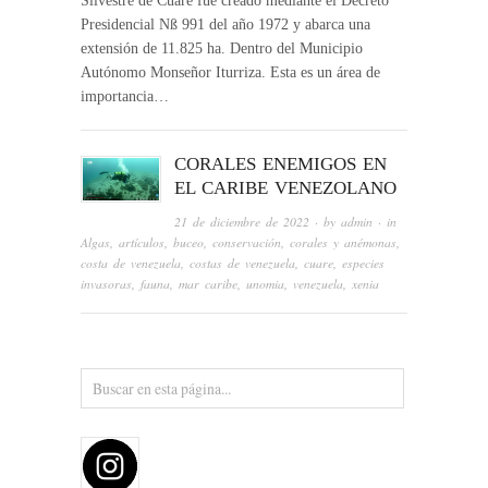
Silvestre de Cuare fue creado mediante el Decreto
Presidencial Nß 991 del año 1972 y abarca una
extensión de 11.825 ha. Dentro del Municipio
Autónomo Monseñor Iturriza. Esta es un área de
importancia…
CORALES ENEMIGOS EN
EL CARIBE VENEZOLANO
21 de diciembre de 2022
· by
admin
· in
Algas
,
artículos
,
buceo
,
conservación
,
corales y anémonas
,
costa de venezuela
,
costas de venezuela
,
cuare
,
especies
invasoras
,
fauna
,
mar caribe
,
unomia
,
venezuela
,
xenia