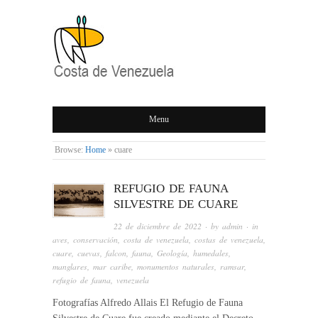
COSTA DE
Menu
VENEZUELA
Browse:
Home
»
cuare
REFUGIO DE FAUNA
SILVESTRE DE CUARE
22 de diciembre de 2022
· by
admin
· in
aves
,
conservación
,
costa de venezuela
,
costas de venezuela
,
cuare
,
cuevas
,
falcon
,
fauna
,
Geología
,
humedales
,
manglares
,
mar caribe
,
monumentos naturales
,
ramsar
,
refugio de fauna
,
venezuela
Fotografías Alfredo Allais El Refugio de Fauna