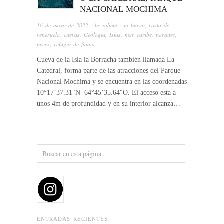
NACIONAL MOCHIMA
16 de mayo de 2022
· by
admin
· in
buceo
,
costa de
venezuela
,
cuevas
,
Geología
,
Islas
,
mar caribe
,
parques
,
peces
,
refugio de fauna
Cueva de la Isla la Borracha también llamada La
Catedral, forma parte de las atracciones del Parque
Nacional Mochima y se encuentra en las coordenadas
10°17’37.31″N 64°45’35.64″O. El acceso esta a
unos 4m de profundidad y en su interior alcanza…
ENTRADAS RECIENTES