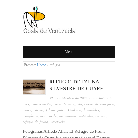
COSTA DE
Menu
VENEZUELA
Browse:
Home
»
refugio
REFUGIO DE FAUNA
SILVESTRE DE CUARE
22 de diciembre de 2022
· by
admin
· in
aves
,
conservación
,
costa de venezuela
,
costas de venezuela
,
cuare
,
cuevas
,
falcon
,
fauna
,
Geología
,
humedales
,
manglares
,
mar caribe
,
monumentos naturales
,
ramsar
,
refugio de fauna
,
venezuela
Fotografías Alfredo Allais El Refugio de Fauna