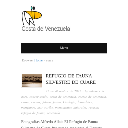
COSTA DE
Menu
VENEZUELA
Browse:
Home
»
cuare
REFUGIO DE FAUNA
SILVESTRE DE CUARE
22 de diciembre de 2022
· by
admin
· in
aves
,
conservación
,
costa de venezuela
,
costas de venezuela
,
cuare
,
cuevas
,
falcon
,
fauna
,
Geología
,
humedales
,
manglares
,
mar caribe
,
monumentos naturales
,
ramsar
,
refugio de fauna
,
venezuela
Fotografías Alfredo Allais El Refugio de Fauna