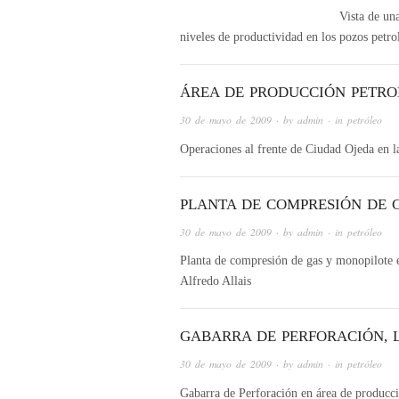
Vista de un
niveles de productividad en los pozos petro
ÁREA DE PRODUCCIÓN PETRO
30 de mayo de 2009
· by
admin
· in
petróleo
Operaciones al frente de Ciudad Ojeda en l
PLANTA DE COMPRESIÓN DE 
30 de mayo de 2009
· by
admin
· in
petróleo
Planta de compresión de gas y monopilote 
Alfredo Allais
GABARRA DE PERFORACIÓN,
30 de mayo de 2009
· by
admin
· in
petróleo
Gabarra de Perforación en área de producci