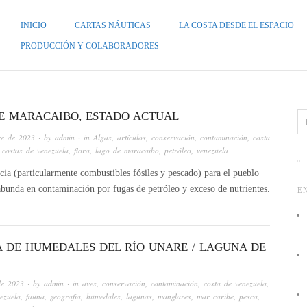
INICIO
CARTAS NÁUTICAS
LA COSTA DESDE EL ESPACIO
ZUELA
PRODUCCIÓN Y COLABORADORES
E MARACAIBO, ESTADO ACTUAL
re de 2023
· by
admin
· in
Algas
,
artículos
,
conservación
,
contaminación
,
costa
,
costas de venezuela
,
flora
,
lago de maracaibo
,
petróleo
,
venezuela
ia (particularmente combustibles fósiles y pescado) para el pueblo
bunda en contaminación por fugas de petróleo y exceso de nutrientes.
E
A DE HUMEDALES DEL RÍO UNARE / LAGUNA DE
de 2023
· by
admin
· in
aves
,
conservación
,
contaminación
,
costa de venezuela
,
ezuela
,
fauna
,
geografía
,
humedales
,
lagunas
,
manglares
,
mar caribe
,
pesca
,