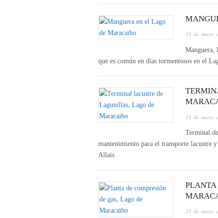
MANGUE
31 de mayo 
Manguera, l
que es común en días tormentosos en el La
TERMIN
MARAC
31 de mayo 
Terminal de
mantenimiento para el transporte lacustre y
Allais
PLANTA
MARAC
31 de mayo 