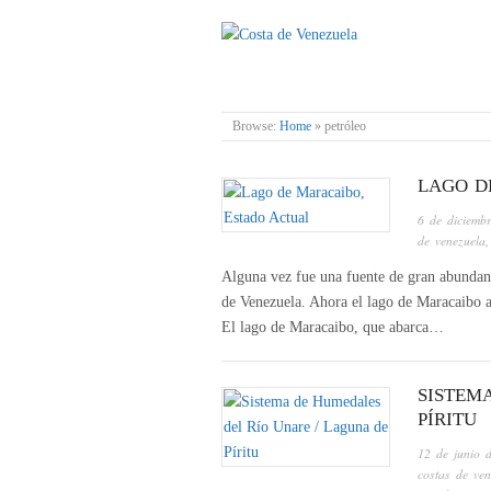
COSTA DE VENE
Browse:
Home
»
petróleo
LAGO D
6 de diciemb
de venezuela
Alguna vez fue una fuente de gran abundanc
de Venezuela. Ahora el lago de Maracaibo a
El lago de Maracaibo, que abarca…
SISTEM
PÍRITU
12 de junio 
costas de ven