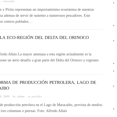
s
,
venezuela
e y Píritu representan un importantisimo ecosistema de nuestras
una ademas de servir de sustento a numerosos pescadores. Este
 los centros poblados…
LA ECO-REGIÓN DEL DELTA DEL ORINOCO
fredo Allais La mayor amenaza a esta región actualmente es la
pone un serio desafío a gran parte del Delta del Orinoco y regiones
ORMA DE PRODUCCIÓN PETROLERA, LAGO DE
AIBO
de 2009
· by
admin
· in
petróleo
de producción petrolera en el Lago de Maracaibo, provista de medios
o tres columnas o piernas. Foto: Alfredo Allais