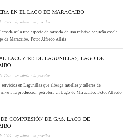
RA EN EL LAGO DE MARACAIBO
de 2009
· by
admin
· in
petróleo
lamada así a una especie de tornado de una relativa pequeña escala
go de Maracaibo. Foto: Alfredo Allais
AL LACUSTRE DE LAGUNILLAS, LAGO DE
AIBO
de 2009
· by
admin
· in
petróleo
 servicios en Lagunillas que alberga muelles y talleres de
 sirve a la producción petrolera en Lago de Maracaibo. Foto: Alfredo
 DE COMPRESIÓN DE GAS, LAGO DE
AIBO
de 2009
· by
admin
· in
petróleo