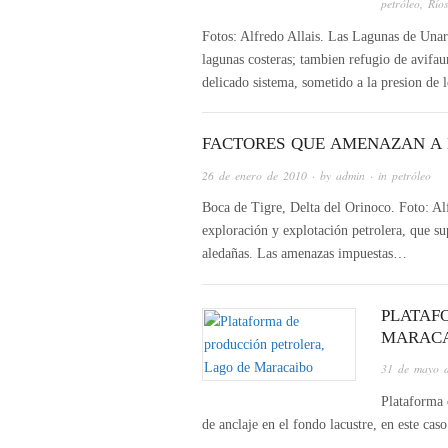
petróleo
,
Río
Fotos: Alfredo Allais. Las Lagunas de Unar
lagunas costeras; tambien refugio de avifa
delicado sistema, sometido a la presion de
FACTORES QUE AMENAZAN A 
26 de enero de 2010
· by
admin
· in
petróleo
Boca de Tigre, Delta del Orinoco. Foto: Al
exploración y explotación petrolera, que su
aledañas. Las amenazas impuestas…
PLATAF
MARAC
31 de mayo 
Plataforma 
de anclaje en el fondo lacustre, en este cas