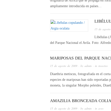
originaria de Africa que se propaga en form
ampliamente introducida en países…
LIBÉLU
15 de agosto
Libélulas (
del Parque Nacional el Avila. Foto: Alfredo
MARIPOSAS DEL PARQUE NAC
15 de agosto de 2009
· by
admin
· in
insectos
Diaethria metiscus, fotografiada en el cort
especies de mariposas han sido reportadas 
moneta, la singular Morpho peleides, Diae
AMAZILIA BRONCEADA COLIA
15 de agosto de 2009
· by
admin
· in
aves