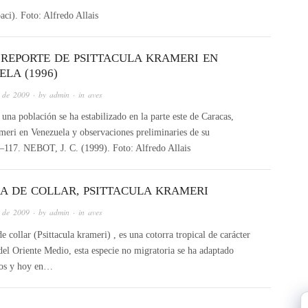
ci). Foto: Alfredo Allais
 REPORTE DE PSITTACULA KRAMERI EN
LA (1996)
 de 2009
· by
admin
· in
aves
una población se ha estabilizado en la parte este de Caracas,
ameri en Venezuela y observaciones preliminaries de su
–117. NEBOT, J. C. (1999). Foto: Alfredo Allais
A DE COLLAR, PSITTACULA KRAMERI
 de 2009
· by
admin
· in
aves
e collar (Psittacula krameri) , es una cotorra tropical de carácter
del Oriente Medio, esta especie no migratoria se ha adaptado
ados y hoy en…