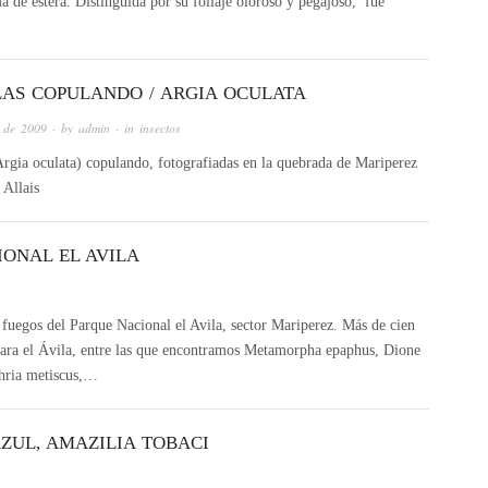
a de estera. Distinguida por su follaje oloroso y pegajoso, fue
LAS COPULANDO / ARGIA OCULATA
 de 2009
· by
admin
· in
insectos
Argia oculata) copulando, fotografiadas en la quebrada de Mariperez
 Allais
IONAL EL AVILA
a fuegos del Parque Nacional el Avila, sector Mariperez. Más de cien
para el Ávila, entre las que encontramos Metamorpha epaphus, Dione
thria metiscus,…
ZUL, AMAZILIA TOBACI