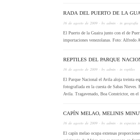
RADA DEL PUERTO DE LA GU
16 de agosto de 2009
· by
admin
· in
geografía
El Puerto de la Guaira junto con el de Puer
importaciones venezolanas. Foto: Alfredo A
REPTILES DEL PARQUE NACIO
16 de agosto de 2009
· by
admin
· in
reptiles
El Parque Nacional el Avila aloja treinta es
fotografiada en la cuesta de Sabas Nieves. 
Avila. Tragavenado, Boa Constrictor, en e
CAPÍN MELAO, MELINIS MINU
16 de agosto de 2009
· by
admin
· in
especies i
El capín melao ocupa extensas proporciones