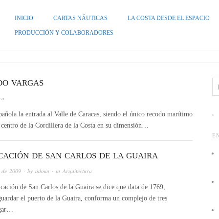
INICIO
CARTAS NÁUTICAS
LA COSTA DESDE EL ESPACIO
ZUELA
PRODUCCIÓN Y COLABORADORES
ADO VARGAS
ra
spañola la entrada al Valle de Caracas, siendo el único recodo marítimo
l centro de la Cordillera de la Costa en su dimensión…
E
ICACIÓN DE SAN CARLOS DE LA GUAIRA
 de 2009
· by
admin
· in
Arquitectura
ficación de San Carlos de la Guaira se dice que data de 1769,
guardar el puerto de la Guaira, conforma un complejo de tres
ugar…