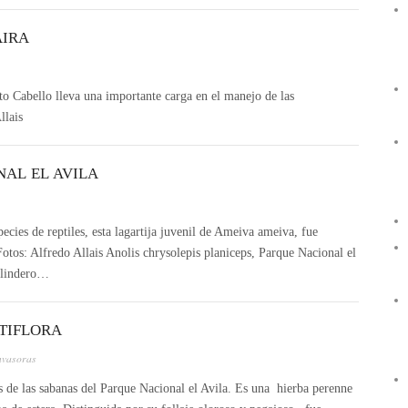
AIRA
to Cabello lleva una importante carga en el manejo de las
llais
NAL EL AVILA
pecies de reptiles, esta lagartija juvenil de Ameiva ameiva, fue
Fotos: Alfredo Allais Anolis chrysolepis planiceps, Parque Nacional el
l lindero…
TIFLORA
nvasoras
 de las sabanas del Parque Nacional el Avila. Es una hierba perenne