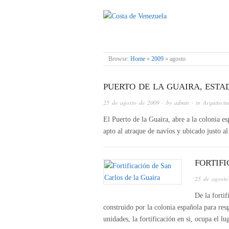
COSTA DE VENE
Browse:
Home
»
2009
»
agosto
PUERTO DE LA GUAIRA, EST
25 de agosto de 2009
· by
admin
· in
Arquitectu
El Puerto de la Guaira, abre a la colonia e
apto al atraque de navíos y ubicado justo a
FORTIF
25 de agosto
De la forti
construido por la colonia española para res
unidades, la fortificación en si, ocupa el l