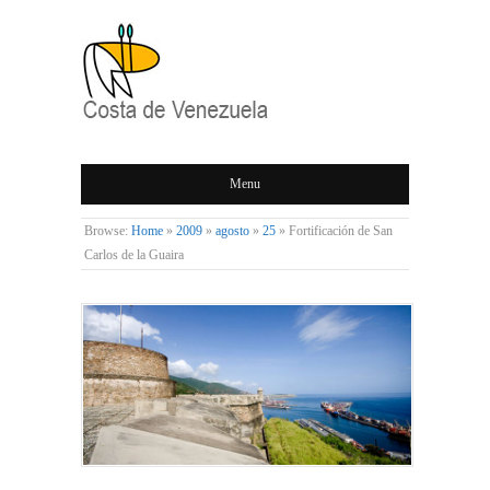
COSTA DE
Menu
VENEZUELA
Browse:
Home
»
2009
»
agosto
»
25
»
Fortificación de San
Carlos de la Guaira