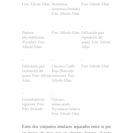
Foto: Alfredo Allais
Montastrea
Foto: Alfredo Allais
cavernosa (faviidae).
Foto: Alfredo Allais
Diploria
Foto: Alfredo Allais
Edificación para
labyrinthiformis
explotación del
(Faviidae). Foto:
guano. Foto: Alfredo
Alfredo Allais
Allais
Edificación para
Chicuaco Cuello
Foto: Alfredo Allais
explotación del
Rojo (Butorides
guano. Foto: Alfredo
virescens). Foto:
Allais
Alfredo Allais
Cnemidophorus
Chicuaco
nigricolor. Foto:
enmascarado,
Niky Alvarado
Nyctanassa violacea.
Foto: Alfredo Allais
Estos dos conjuntos insulares separados entre si por