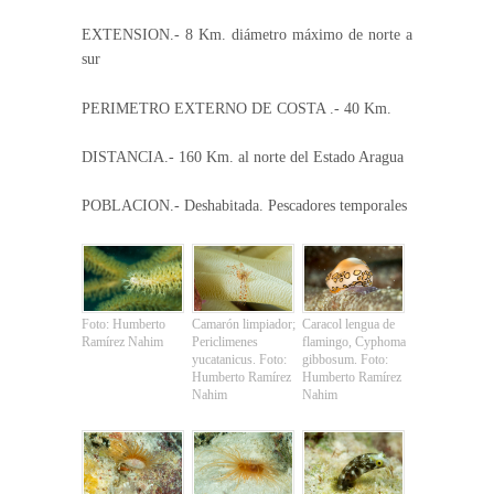
EXTENSION.- 8 Km. diámetro máximo de norte a
sur
PERIMETRO EXTERNO DE COSTA .- 40 Km.
DISTANCIA.- 160 Km. al norte del Estado Aragua
POBLACION.- Deshabitada. Pescadores temporales
Foto: Humberto
Camarón limpiador;
Caracol lengua de
Ramírez Nahim
Periclimenes
flamingo, Cyphoma
yucatanicus. Foto:
gibbosum. Foto:
Humberto Ramírez
Humberto Ramírez
Nahim
Nahim