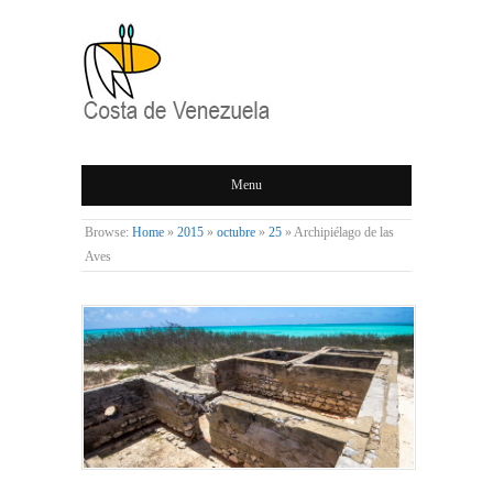
COSTA DE
Menu
VENEZUELA
Browse:
Home
»
2015
»
octubre
»
25
»
Archipiélago de las
Aves