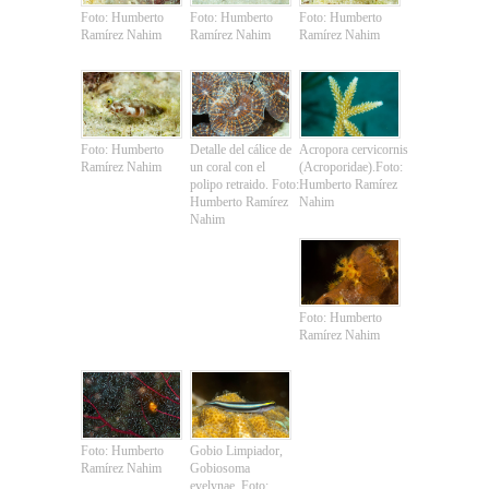
Foto: Humberto
Foto: Humberto
Foto: Humberto
Ramírez Nahim
Ramírez Nahim
Ramírez Nahim
Foto: Humberto
Detalle del cálice de
Acropora cervicornis
Ramírez Nahim
un coral con el
(Acroporidae).Foto:
polipo retraido. Foto:
Humberto Ramírez
Humberto Ramírez
Nahim
Nahim
Foto: Humberto
Ramírez Nahim
Foto: Humberto
Gobio Limpiador,
Ramírez Nahim
Gobiosoma
evelynae. Foto: