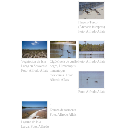
Playero Turco
(Arenaria interpres).
Foto: Alfredo Allais
Vegetacion de Isla
Cigüeñuela de cuello
Foto: Alfredo Allais
Larga en Sotavento.
negro, Himantopus
Foto: Alfredo Allais
himantopus
mexicanus. Foto:
Alfredo Allais
Foto: Alfredo Allais
Terraza de tormenta.
Foto: Alfredo Allais
Laguna de Isla
Larga. Foto: Alfredo