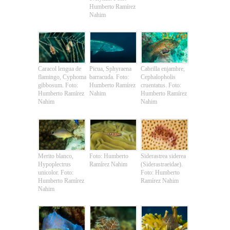
Humberto Ramírez
Nahim
Caracol lengua de
Picua, Sphyraena
Cabrilla enjambre,
flamingo, Cyphoma
barracuda. Foto:
Cephalopholis
gibbosum. Foto:
Humberto Ramírez
cruentatus. Foto:
Humberto Ramírez
Nahim
Humberto Ramírez
Nahim
Nahim
Merito blanco,
Foto: Humberto
Siderastrea siderea
Hypoplectrus
Ramírez Nahim
(Siderastraeidae).
unicolor. Foto:
Foto: Humberto
Humberto Ramírez
Ramírez Nahim
Nahim