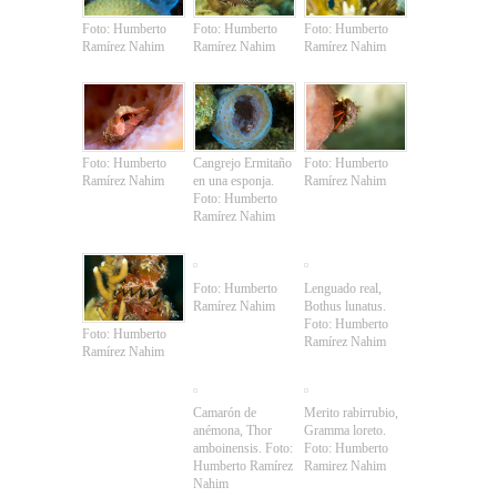
Foto: Humberto
Foto: Humberto
Foto: Humberto
Ramírez Nahim
Ramírez Nahim
Ramírez Nahim
Foto: Humberto
Cangrejo Ermitaño
Foto: Humberto
Ramírez Nahim
en una esponja.
Ramírez Nahim
Foto: Humberto
Ramírez Nahim
Foto: Humberto
Lenguado real,
Ramírez Nahim
Bothus lunatus.
Foto: Humberto
Foto: Humberto
Ramírez Nahim
Ramírez Nahim
Camarón de
Merito rabirrubio,
anémona, Thor
Gramma loreto.
amboinensis. Foto:
Foto: Humberto
Humberto Ramírez
Ramirez Nahim
Nahim