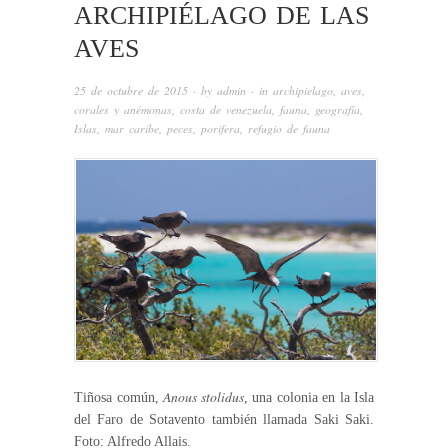
ARCHIPIÉLAGO DE LAS
AVES
25 de octubre de 2015
· by
admin
· in
archipielago
,
aves
,
corales y anémonas
,
costa de venezuela
,
fauna
,
geografía
,
Islas
,
mar caribe
,
peces
,
porifera
,
refugio de fauna
Anous stolidus
Tiñosa común,
, una colonia en la Isla
del Faro de Sotavento también llamada Saki Saki.
Foto: Alfredo Allais.