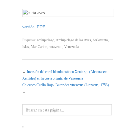
versión .PDF
Etiquetas:
archipielago
,
Archipielago de las Aves
,
barlovento
,
Islas
,
Mar Caribe
,
sotavento
,
Venezuela
←
Invasión del coral blando exótico Xenia sp. (Alcionacea:
Xeniidae) en la costa oriental de Venezuela
Chicuaco Cuello Rojo, Butorides virescens (Linnaeus, 1758)
→