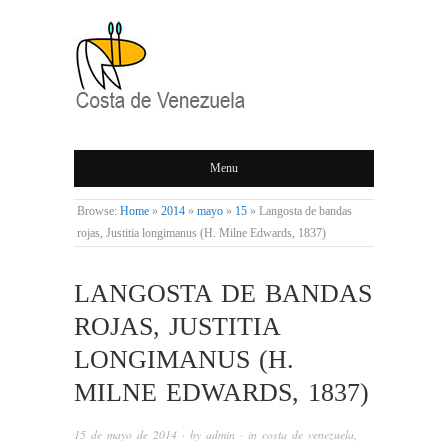
COSTA DE
Menu
VENEZUELA
Browse:
Home
»
2014
»
mayo
»
15
»
Langosta de bandas
rojas, Justitia longimanus (H. Milne Edwards, 1837)
LANGOSTA DE BANDAS
ROJAS, JUSTITIA
LONGIMANUS (H.
MILNE EDWARDS, 1837)
15 de mayo de 2014
· by
admin
· in
costa de venezuela
,