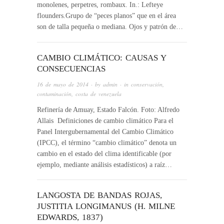
monolenes, perpetres, rombaux. In.: Lefteye
flounders.Grupo de “peces planos” que en el área
son de talla pequeña o mediana. Ojos y patrón de…
CAMBIO CLIMÁTICO: CAUSAS Y
CONSECUENCIAS
16 de mayo de 2014
· by
admin
· in
conservación
,
contaminación
,
costa de venezuela
Refinería de Amuay, Estado Falcón. Foto: Alfredo
Allais Definiciones de cambio climático Para el
Panel Intergubernamental del Cambio Climático
(IPCC), el término “cambio climático” denota un
cambio en el estado del clima identificable (por
ejemplo, mediante análisis estadísticos) a raíz…
LANGOSTA DE BANDAS ROJAS,
JUSTITIA LONGIMANUS (H. MILNE
EDWARDS, 1837)