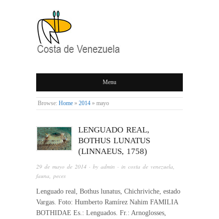
COSTA DE
Menu
VENEZUELA
Browse:
Home
»
2014
»
mayo
LENGUADO REAL,
BOTHUS LUNATUS
(LINNAEUS, 1758)
29 de mayo de 2014
· by
admin
· in
costa de venezuela
,
fauna
,
peces
Lenguado real, Bothus lunatus, Chichriviche, estado
Vargas. Foto: Humberto Ramírez Nahim FAMILIA
BOTHIDAE Es.: Lenguados. Fr.: Arnoglosses,