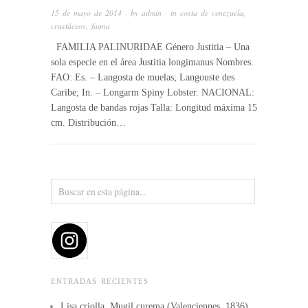
15 de mayo de 2014
· by
admin
· in
costa de venezuela
,
crustáceos
,
fauna
FAMILIA PALINURIDAE Género Justitia – Una
sola especie en el área Justitia longimanus Nombres.
FAO: Es. – Langosta de muelas; Langouste des
Caribe; In. – Longarm Spiny Lobster. NACIONAL:
Langosta de bandas rojas Talla: Longitud máxima 15
cm. Distribución…
ENTRADAS RECIENTES
Lisa criolla, Mugil curema (Valenciennes, 1836)