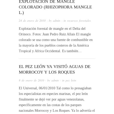
EXPLOTACIÓN DE MANGLE
COLORADO (RHIZOPHORA MANGLE
L.)
24 de enero de 2010
· by
admin
· in
recursos forestales
Explotación forestal de mangle en el Delta del
Orinoco. Fotos: Juan Pedro Ruiz Allais El mangle
colorado se usa como una fuente de combustible en
la mayoría de los pueblos costeros de la América
Tropical y Africa Occidental. Es también…
EL PEZ LEÓN YA VISITÓ AGUAS DE
MORROCOY Y LOS ROQUES
8 de enero de 2010
· by
admin
· in
pez león
El Universal, 06/01/2010 Tal como lo presagiaban
los especialistas en especies marinas, el pez león
finalmente se dejó ver por aguas venezolanas,
específicamente en las costas de los parques
nacionales Morrocoy y Los Roques. Ya lo advertía el