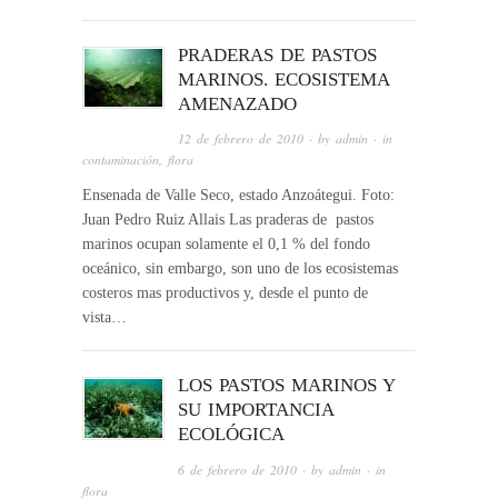
PRADERAS DE PASTOS
MARINOS. ECOSISTEMA
AMENAZADO
12 de febrero de 2010
· by
admin
· in
contaminación
,
flora
Ensenada de Valle Seco, estado Anzoátegui. Foto:
Juan Pedro Ruiz Allais Las praderas de pastos
marinos ocupan solamente el 0,1 % del fondo
oceánico, sin embargo, son uno de los ecosistemas
costeros mas productivos y, desde el punto de
vista…
LOS PASTOS MARINOS Y
SU IMPORTANCIA
ECOLÓGICA
6 de febrero de 2010
· by
admin
· in
flora