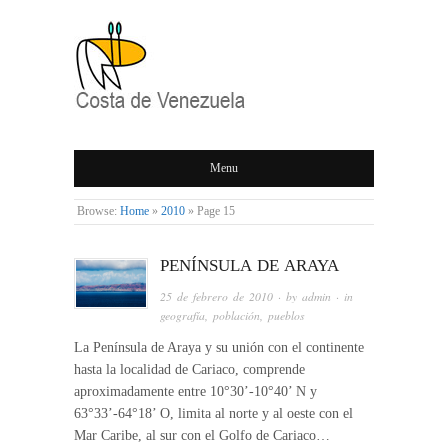
COSTA DE
Menu
VENEZUELA
Browse:
Home
»
2010
»
Page 15
PENÍNSULA DE ARAYA
25 de febrero de 2010
· by
admin
· in
geografía
,
población
,
pueblos
La Península de Araya y su unión con el continente
hasta la localidad de Cariaco, comprende
aproximadamente entre 10°30’-10°40’ N y
63°33’-64°18’ O, limita al norte y al oeste con el
Mar Caribe, al sur con el Golfo de Cariaco…