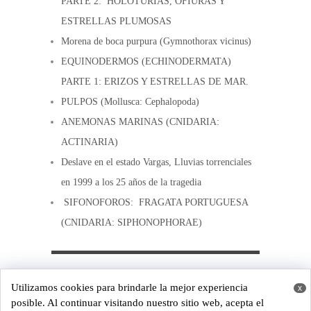
PARTE 2: HOLOTURIAS, OFIURAS Y
ESTRELLAS PLUMOSAS
Morena de boca purpura (Gymnothorax vicinus)
EQUINODERMOS (ECHINODERMATA)
PARTE 1: ERIZOS Y ESTRELLAS DE MAR.
PULPOS (Mollusca: Cephalopoda)
ANEMONAS MARINAS (CNIDARIA:
ACTINARIA)
Deslave en el estado Vargas, Lluvias torrenciales
en 1999 a los 25 años de la tragedia
SIFONOFOROS: FRAGATA PORTUGUESA
(CNIDARIA: SIPHONOPHORAE)
Copyright © 2026
Costa de Venezuela
Utilizamos cookies para brindarle la mejor experiencia
x
Powered by
WordPress
and
Origin
posible. Al continuar visitando nuestro sitio web, acepta el