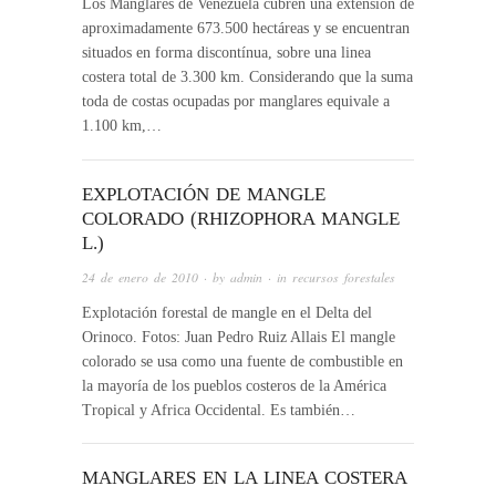
Los Manglares de Venezuela cubren una extensión de
aproximadamente 673.500 hectáreas y se encuentran
situados en forma discontínua, sobre una linea
costera total de 3.300 km. Considerando que la suma
toda de costas ocupadas por manglares equivale a
1.100 km,…
EXPLOTACIÓN DE MANGLE
COLORADO (RHIZOPHORA MANGLE
L.)
24 de enero de 2010
· by
admin
· in
recursos forestales
Explotación forestal de mangle en el Delta del
Orinoco. Fotos: Juan Pedro Ruiz Allais El mangle
colorado se usa como una fuente de combustible en
la mayoría de los pueblos costeros de la América
Tropical y Africa Occidental. Es también…
MANGLARES EN LA LINEA COSTERA