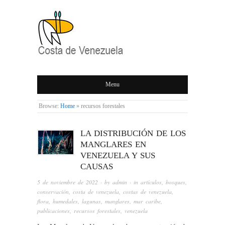
COSTA DE
Menu
VENEZUELA
Browse:
Home
»
recursos forestales
LA DISTRIBUCIÓN DE LOS
MANGLARES EN
VENEZUELA Y SUS
CAUSAS
5 de noviembre de 2022
· by
admin
· in
artículos
,
bosques
,
conservación
,
costa de venezuela
,
costas de venezuela
,
flora
,
humedales
,
lagunas
,
manglares
,
mar caribe
,
publicaciones
,
recursos forestales
,
venezuela