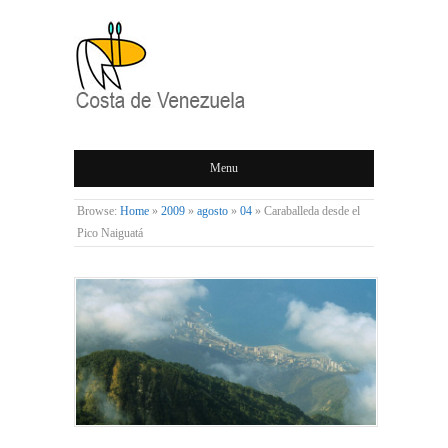
COSTA DE
Menu
VENEZUELA
Browse:
Home
»
2009
»
agosto
»
04
»
Caraballeda desde el
Pico Naiguatá