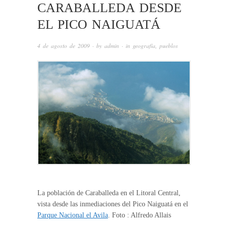
CARABALLEDA DESDE
EL PICO NAIGUATÁ
4 de agosto de 2009
· by
admin
· in
geografía
,
pueblos
La población de Caraballeda en el Litoral Central,
vista desde las inmediaciones del Pico Naiguatá en el
Parque Nacional el Avila
. Foto : Alfredo Allais