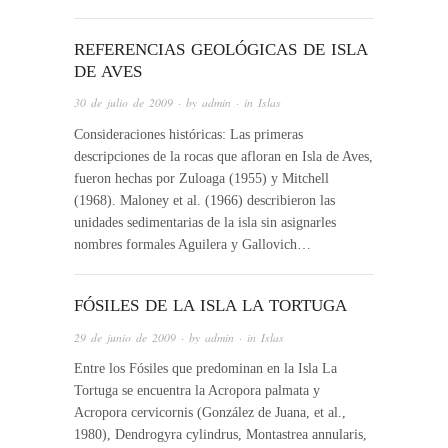
REFERENCIAS GEOLÓGICAS DE ISLA
DE AVES
30 de julio de 2009
· by
admin
· in
Islas
Consideraciones históricas: Las primeras
descripciones de la rocas que afloran en Isla de Aves,
fueron hechas por Zuloaga (1955) y Mitchell
(1968). Maloney et al. (1966) describieron las
unidades sedimentarias de la isla sin asignarles
nombres formales Aguilera y Gallovich…
FÓSILES DE LA ISLA LA TORTUGA
29 de junio de 2009
· by
admin
· in
Islas
Entre los Fósiles que predominan en la Isla La
Tortuga se encuentra la Acropora palmata y
Acropora cervicornis (González de Juana, et al.,
1980), Dendrogyra cylindrus, Montastrea annularis,