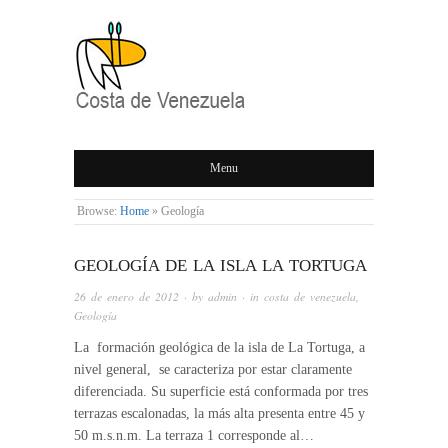
COSTA DE
Menu
VENEZUELA
Browse:
Home
»
Geología
GEOLOGÍA DE LA ISLA LA TORTUGA
26 de enero de 2012
· by
admin
· in
costa de venezuela
,
Geología
La formación geológica de la isla de La Tortuga, a
nivel general, se caracteriza por estar claramente
diferenciada. Su superficie está conformada por tres
terrazas escalonadas, la más alta presenta entre 45 y
50 m.s.n.m. La terraza 1 corresponde al…