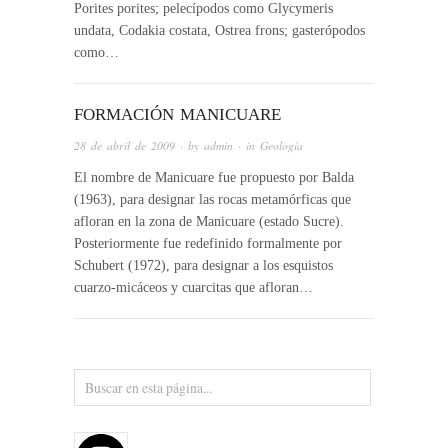
Porites porites; pelecípodos como Glycymeris
undata, Codakia costata, Ostrea frons; gasterópodos
como…
FORMACIÓN MANICUARE
28 de abril de 2009
· by
admin
· in
Geología
El nombre de Manicuare fue propuesto por Balda
(1963), para designar las rocas metamórficas que
afloran en la zona de Manicuare (estado Sucre).
Posteriormente fue redefinido formalmente por
Schubert (1972), para designar a los esquistos
cuarzo-micáceos y cuarcitas que afloran…