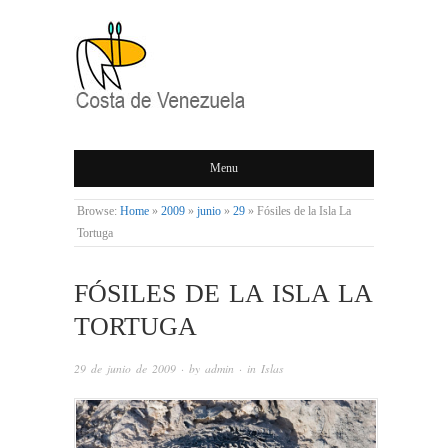
COSTA DE
Menu
VENEZUELA
Browse:
Home
»
2009
»
junio
»
29
»
Fósiles de la Isla La
Tortuga
FÓSILES DE LA ISLA LA
TORTUGA
29 de junio de 2009
· by
admin
· in
Islas