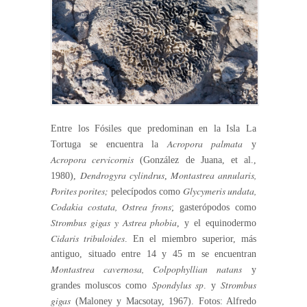
Entre los Fósiles que predominan en la Isla La
Acropora palmata
Tortuga se encuentra la
y
Acropora cervicornis
(González de Juana, et al.,
Dendrogyra cylindrus
Montastrea annularis,
1980),
,
Porites porites;
Glycymeris undata,
pelecípodos como
Codakia costata, Ostrea frons
; gasterópodos como
Strombus gigas y Astrea phobia
, y el equinodermo
Cidaris tribuloides
. En el miembro superior, más
antiguo, situado entre 14 y 45 m se encuentran
Montastrea cavernosa, Colpophyllian natans
y
Spondylus sp
Strombus
grandes moluscos como
. y
gigas
(Maloney y Macsotay, 1967). Fotos: Alfredo