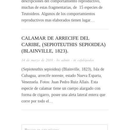
descripciones del comportamiento reproductivo,
muchas de estas fragmentarias, de 15 especies de
Teutoideos. Algunos de los comportamientos
reproductivos mas elaborados tienen lugar…
CALAMAR DE ARRECIFE DEL
CARIBE, (SEPIOTEUTHIS SEPIOIDEA)
(BLAINVILLE, 1823).
14 de marzo de 2010
· by
admin
· in
cefalópodos
(Sepioteuthis sepioidea) (Blainville, 1823), Isla de
Cubagua, arrecife noreste, estado Nueva Esparta,
Venezuela. Fotos: Juan Pedro Ruiz Allais. Esta
especie de calamar tiene un cuerpo alargado con
forma de cigarro, posee una aleta lateral entera que
corre por todo el…