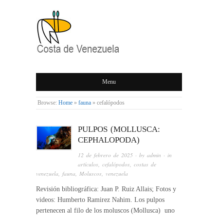
COSTA DE
Menu
VENEZUELA
Browse:
Home
»
fauna
»
cefalópodos
PULPOS (MOLLUSCA:
CEPHALOPODA)
12 de febrero de 2025
· by
admin
· in
artículos
,
cefalópodos
,
costas de
venezuela
,
fauna
,
Moluscos
,
venezuela
Revisión bibliográfica: Juan P. Ruiz Allais; Fotos y
videos: Humberto Ramirez Nahim. Los pulpos
pertenecen al filo de los moluscos (Mollusca) uno