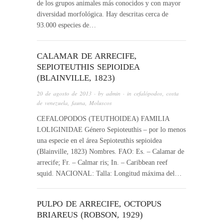
de los grupos animales más conocidos y con mayor
diversidad morfológica. Hay descritas cerca de
93.000 especies de…
CALAMAR DE ARRECIFE,
SEPIOTEUTHIS SEPIOIDEA
(BLAINVILLE, 1823)
20 de agosto de 2013
· by
admin
· in
cefalópodos
,
costa
de venezuela
,
fauna
,
Moluscos
CEFALOPODOS (TEUTHOIDEA) FAMILIA
LOLIGINIDAE Género Sepioteuthis – por lo menos
una especie en el área Sepioteuthis sepioidea
(Blainville, 1823) Nombres. FAO: Es. – Calamar de
arrecife; Fr. – Calmar ris; In. – Caribbean reef
squid. NACIONAL: Talla: Longitud máxima del…
PULPO DE ARRECIFE, OCTOPUS
BRIAREUS (ROBSON, 1929)