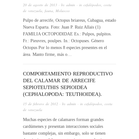
20 de agosto de 2013
· by
admin
· in
cefalópodos
,
costa
de venezuela
,
fauna
,
Moluscos
Pulpo de arrecife, Octopus briareus, Cubagua, estado
Nueva Esparta. Foto: Juan P. Ruiz Allais (1)
FAMILIA OCTOPODIDAE Es.: Pulpos, pulpitos.
Fr.: Pieuvres, poulpes. In.: Octopuses. Género
Octopus Por lo menos 8 especies presentes en el
área. Manto firme, más o…
COMPORTAMIENTO REPRODUCTIVO
DEL CALAMAR DE ARRECIFE
SEPIOTEUTHIS SEPIOIDEA
(CEPHALOPODA: TEUTHOIDEA).
15 de febrero de 2012
· by
admin
· in
cefalópodos
,
costa
de venezuela
Muchas especies de calamares forman grandes
cardúmenes y presentan interacciones sociales
bastante complejas, sin embargo, solo se tienen