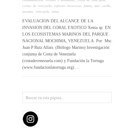
costas de venezuela
,
especies invasoras
,
fauna
,
mar caribe
,
unomia
,
venezuela
,
xenia
EVALUACION DEL ALCANCE DE LA
INVASION DEL CORAL EXOTICO Xenia sp. EN
LOS ECOSISTEMAS MARINOS DEL PARQUE
NACIONAL MOCHIMA, VENEZUELA. Por: Msc.
Juan P Ruiz Allais. (Biólogo Marino) Investigación
conjunta de Costa de Venezuela
(costadevenezuela.com) y Fundación la Tortuga
(www.fundacionlatortuga.org)….