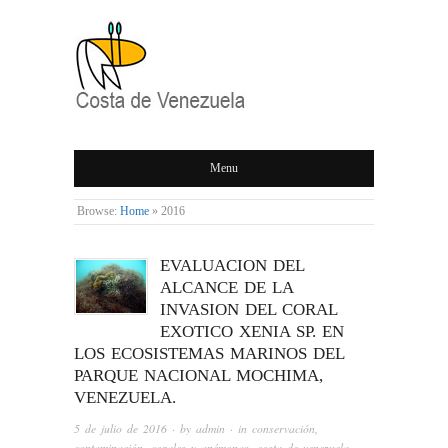
COSTA DE
Menu
VENEZUELA
Browse:
Home
»
2016
EVALUACION DEL
ALCANCE DE LA
INVASION DEL CORAL
EXOTICO XENIA SP. EN
LOS ECOSISTEMAS MARINOS DEL
PARQUE NACIONAL MOCHIMA,
VENEZUELA.
5 de julio de 2016
· by
admin
· in
conservación
,
contaminación
,
corales y anémonas
,
costa de venezuela
,