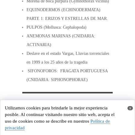
Morena de boca purpura (Gymnothorax vicinus)
EQUINODERMOS (ECHINODERMATA)
PARTE 1: ERIZOS Y ESTRELLAS DE MAR.
PULPOS (Mollusca: Cephalopoda)
ANEMONAS MARINAS (CNIDARIA:
ACTINARIA)
Deslave en el estado Vargas, Lluvias torrenciales
en 1999 a los 25 años de la tragedia
SIFONOFOROS: FRAGATA PORTUGUESA
(CNIDARIA: SIPHONOPHORAE)
Copyright © 2026
Costa de Venezuela
Utilizamos cookies para brindarle la mejor experiencia
x
Powered by
WordPress
and
Origin
posible. Al continuar visitando nuestro sitio web, acepta el
uso de cookies como se describe en nuestros
Política de
privacidad