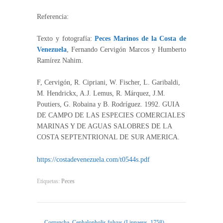
Referencia:
Texto y fotografía:
Peces Marinos de la Costa de
Venezuela
, Fernando Cervigón Marcos y Humberto
Ramírez Nahim.
F, Cervigón, R. Cipriani, W. Fischer, L. Garibaldi,
M. Hendrickx, A.J. Lemus, R. Márquez, J.M.
Poutiers, G. Robaina y B. Rodríguez. 1992. GUIA
DE CAMPO DE LAS ESPECIES COMERCIALES
MARINAS Y DE AGUAS SALOBRES DE LA
COSTA SEPTENTRIONAL DE SUR AMERICA.
https://costadevenezuela.com/t0544s.pdf
Etiquetas:
Peces
←
Corruncha, Cephalopholis fulvus (Linnaeus, 1758)