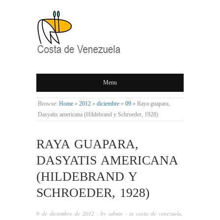
COSTA DE
Menu
VENEZUELA
Browse:
Home
»
2012
»
diciembre
»
09
»
Raya guapara,
Dasyatis americana (Hildebrand y Schroeder, 1928)
RAYA GUAPARA,
DASYATIS AMERICANA
(HILDEBRAND Y
SCHROEDER, 1928)
9 de diciembre de 2012
· by
admin
· in
costa de venezuela
,