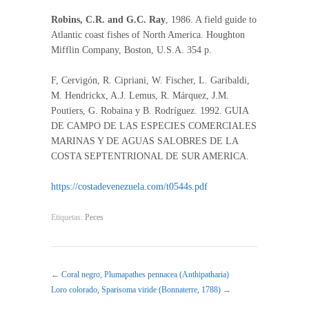
Robins, C.R. and G.C. Ray
, 1986. A field guide to
Atlantic coast fishes of North America. Houghton
Mifflin Company, Boston, U.S.A. 354 p.
F, Cervigón, R. Cipriani, W. Fischer, L. Garibaldi,
M. Hendrickx, A.J. Lemus, R. Márquez, J.M.
Poutiers, G. Robaina y B. Rodríguez. 1992. GUIA
DE CAMPO DE LAS ESPECIES COMERCIALES
MARINAS Y DE AGUAS SALOBRES DE LA
COSTA SEPTENTRIONAL DE SUR AMERICA.
https://costadevenezuela.com/t0544s.pdf
Etiquetas:
Peces
←
Coral negro, Plumapathes pennacea (Anthipatharia)
Loro colorado, Sparisoma viride (Bonnaterre, 1788)
→