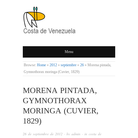
COSTA DE
Menu
VENEZUELA
Browse:
Home
»
2012
»
septiembre
»
26
»
Morena pintada,
Gymnothorax moringa (Cuvier, 1829)
MORENA PINTADA,
GYMNOTHORAX
MORINGA (CUVIER,
1829)
26 de septiembre de 2012
· by
admin
· in
costa de