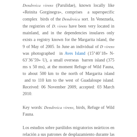
Dendroica virens
(Parulidae), known locally like
«Reinita Gorginegra», comprises a superspecific
Dendroica
complex birds of the
sort. In Venezuela,
D. virens
the registries of
have been very located in
mainland, and in the dependencies insulares only
exists a registry known for the Margarita island, the
D virens
9 of May of 2005. In June an individual of
was photographed in
Aves Island
(15°40’18» N-
63’36’59» U), a small overseas barren island (375
ms x 50 ms), at the moment Refuge of Wild Fauna,
to about 500 km to the north of Margarita island
and to 110 km to the west of Guadaloupe island.
Received: 06 November 2009, accepted: 03 March
2010.
Dendroica virens
Key words:
, birds, Refuge of Wild
Fauna.
Los estudios sobre parúlidos migratorios neárticos en
relación a sus patrones de desplazamiento durante las