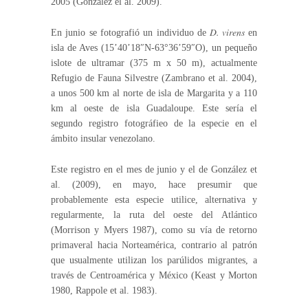
2005 (González el al. 2009).
D. virens
En junio se fotografió un individuo de
en
isla de Aves (15’40’18″N-63°36’59″O), un pequeño
islote de ultramar (375 m x 50 m), actualmente
Refugio de Fauna Silvestre (Zambrano et al. 2004),
a unos 500 km al norte de isla de Margarita y a 110
km al oeste de isla Guadaloupe. Este sería el
segundo registro fotográfieo de la especie en el
ámbito insular venezolano.
Este registro en el mes de junio y el de González et
al. (2009), en mayo, hace presumir que
probablemente esta especie utilice, alternativa y
regularmente, la ruta del oeste del Atlántico
(Morrison y Myers 1987), como su vía de retorno
primaveral hacia Norteamérica, contrario al patrón
que usualmente utilizan los parúlidos migrantes, a
través de Centroamérica y México (Keast y Morton
1980, Rappole et al. 1983).