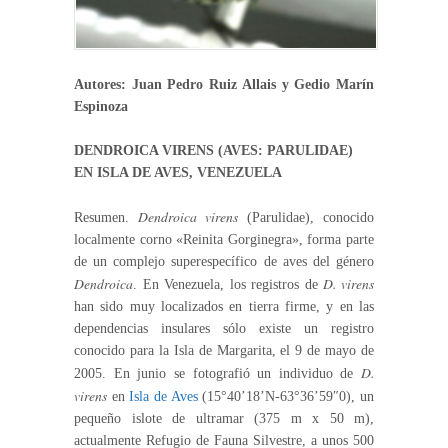
Autores: Juan Pedro Ruiz Allais y Gedio Marín
Espinoza
DENDROICA VIRENS (AVES: PARULIDAE)
EN ISLA DE AVES, VENEZUELA
Dendroica virens
Resumen.
(Parulidae), conocido
localmente corno «Reinita Gorginegra», forma parte
de un complejo superespecífico de aves del género
Dendroica
D. virens
. En Venezuela, los registros de
han sido muy localizados en tierra firme, y en las
dependencias insulares sólo existe un registro
conocido para la Isla de Margarita, el 9 de mayo de
D.
2005. En junio se fotografió un individuo de
virens
en
Isla de Aves
(15°40’18’N-63°36’59″0), un
pequeño islote de ultramar (375 m x 50 m),
actualmente Refugio de Fauna Silvestre, a unos 500