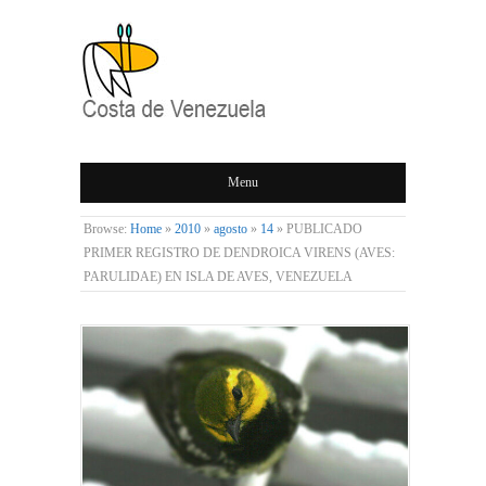
COSTA DE
Menu
VENEZUELA
Browse:
Home
»
2010
»
agosto
»
14
»
PUBLICADO
PRIMER REGISTRO DE DENDROICA VIRENS (AVES:
PARULIDAE) EN ISLA DE AVES, VENEZUELA