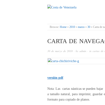
COSTA DE VENE
Browse:
Home
»
2010
»
marzo
»
30
»
Carta de n
CARTA DE NAVEGA
30 de marzo de 2010
· by
admin
· in
cartas de 
versión pdf
Nota: Las cartas náuticas se pueden bajar i
a tamaño natural, para imprimir, guardar el
formato para copiado de planos.