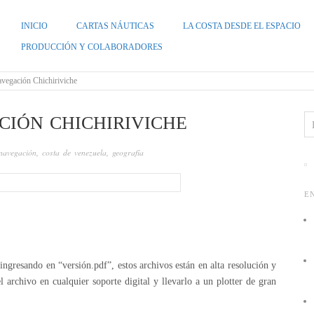
INICIO
CARTAS NÁUTICAS
LA COSTA DESDE EL ESPACIO
ZUELA
PRODUCCIÓN Y COLABORADORES
avegación Chichiriviche
CIÓN CHICHIRIVICHE
navegación
,
costa de venezuela
,
geografía
E
ngresando en “versión.pdf”, estos archivos están en alta resolución y
 archivo en cualquier soporte digital y llevarlo a un plotter de gran