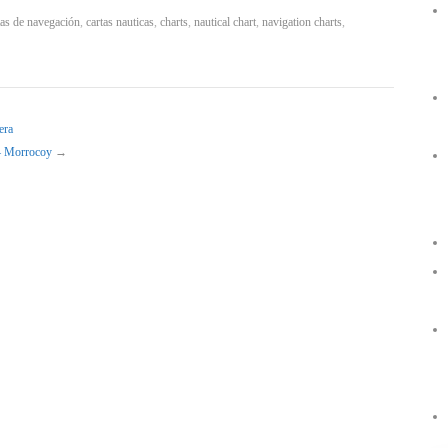
as de navegación
,
cartas nauticas
,
charts
,
nautical chart
,
navigation charts
,
era
 – Morrocoy
→