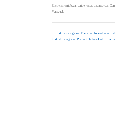
Etiquetas:
caribbean
,
caribe
,
cartas batimetricas
,
Cart
Venezuela
←
Carta de navegación Punta San Juan a Cabo Cod
Carta de navegación Puerto Cabello – Golfo Triste