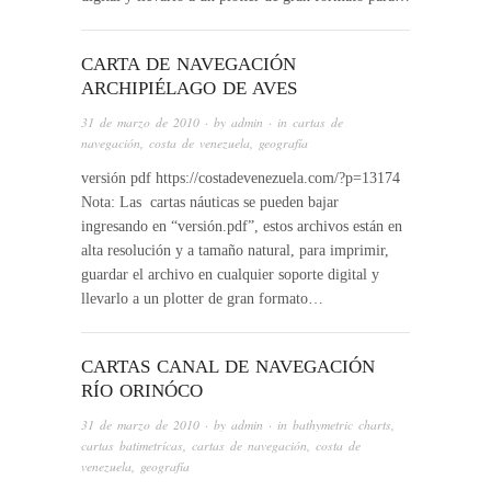
CARTA DE NAVEGACIÓN
ARCHIPIÉLAGO DE AVES
31 de marzo de 2010
· by
admin
· in
cartas de
navegación
,
costa de venezuela
,
geografía
versión pdf https://costadevenezuela.com/?p=13174
Nota: Las cartas náuticas se pueden bajar
ingresando en “versión.pdf”, estos archivos están en
alta resolución y a tamaño natural, para imprimir,
guardar el archivo en cualquier soporte digital y
llevarlo a un plotter de gran formato…
CARTAS CANAL DE NAVEGACIÓN
RÍO ORINÓCO
31 de marzo de 2010
· by
admin
· in
bathymetric charts
,
cartas batimetrícas
,
cartas de navegación
,
costa de
venezuela
,
geografía