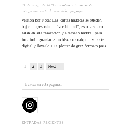
31 de marzo de 2010
· by
admin
· in
cartas de
navegación
,
costa de venezuela
,
geografía
versión pdf Nota: Las cartas náuticas se pueden
bajar ingresando en “versión.pdf”, estos archivos
están en alta resolución y a tamaño natural, para
imprimir, guardar el archivo en cualquier soporte
digital y llevarlo a un plotter de gran formato para…
1
2
3
Next →
ENTRADAS RECIENTES