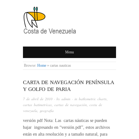
COSTA DE
Menu
VENEZUELA
Browse:
Home
»
cartas nauticas
CARTA DE NAVEGACIÓN PENÍNSULA
Y GOLFO DE PARIA
7 de abril de 2010
· by
admin
· in
bathymetric charts
,
cartas batimetrícas
,
cartas de navegación
,
costa de
venezuela
,
geografía
versión pdf Nota: Las cartas náuticas se pueden
bajar ingresando en “versión.pdf”, estos archivos
están en alta resolución y a tamaño natural, para