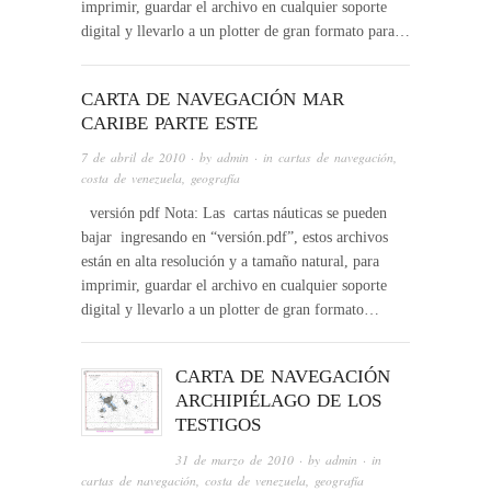
imprimir, guardar el archivo en cualquier soporte
digital y llevarlo a un plotter de gran formato para…
CARTA DE NAVEGACIÓN MAR
CARIBE PARTE ESTE
7 de abril de 2010
· by
admin
· in
cartas de navegación
,
costa de venezuela
,
geografía
versión pdf Nota: Las cartas náuticas se pueden
bajar ingresando en “versión.pdf”, estos archivos
están en alta resolución y a tamaño natural, para
imprimir, guardar el archivo en cualquier soporte
digital y llevarlo a un plotter de gran formato…
CARTA DE NAVEGACIÓN
ARCHIPIÉLAGO DE LOS
TESTIGOS
31 de marzo de 2010
· by
admin
· in
cartas de navegación
,
costa de venezuela
,
geografía