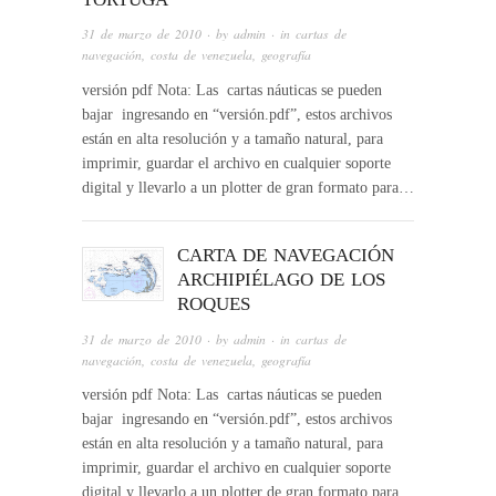
31 de marzo de 2010
· by
admin
· in
cartas de
navegación
,
costa de venezuela
,
geografía
versión pdf Nota: Las cartas náuticas se pueden
bajar ingresando en “versión.pdf”, estos archivos
están en alta resolución y a tamaño natural, para
imprimir, guardar el archivo en cualquier soporte
digital y llevarlo a un plotter de gran formato para…
CARTA DE NAVEGACIÓN
ARCHIPIÉLAGO DE LOS
ROQUES
31 de marzo de 2010
· by
admin
· in
cartas de
navegación
,
costa de venezuela
,
geografía
versión pdf Nota: Las cartas náuticas se pueden
bajar ingresando en “versión.pdf”, estos archivos
están en alta resolución y a tamaño natural, para
imprimir, guardar el archivo en cualquier soporte
digital y llevarlo a un plotter de gran formato para…