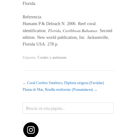
Florida.
Referencia:
Humann P.& Deloach N. 2006. Reef coral
Florida, Caribbean Bahamas
identification.
. Second
edition. New world publication, Inc. Jacksonville,
Florida USA. 278 p.
Etiquetas:
Corales y anémonas
←
Coral Cerebro Simétrico, Diploria strigosa (Faviidae)
Pluma de Mar, Renilla reniformis (Pennatulacea)
→