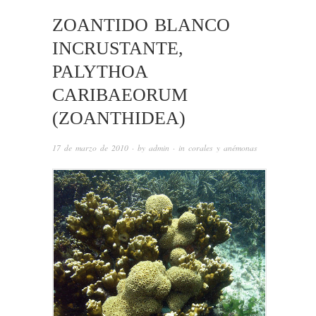
ZOANTIDO BLANCO
INCRUSTANTE,
PALYTHOA
CARIBAEORUM
(ZOANTHIDEA)
17 de marzo de 2010
· by
admin
· in
corales y anémonas