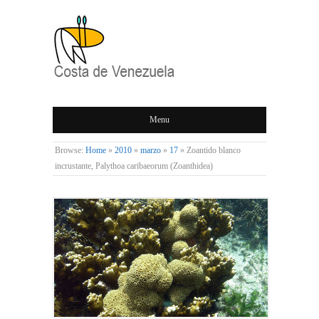
COSTA DE
Menu
VENEZUELA
Browse:
Home
»
2010
»
marzo
»
17
»
Zoantido blanco
incrustante, Palythoa caribaeorum (Zoanthidea)