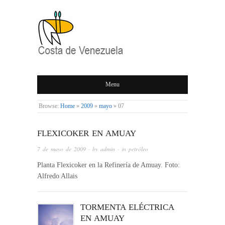
COSTA DE
Menu
VENEZUELA
Browse:
Home
»
2009
»
mayo
»
07
FLEXICOKER EN AMUAY
7 de mayo de 2009
· by
admin
· in
petróleo
Planta Flexicoker en la Refinería de Amuay. Foto:
Alfredo Allais
TORMENTA ELÉCTRICA
EN AMUAY