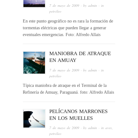
7 de mayo de 2009
· by
admin
· in
petróleo
En este punto geográfico no es rara la formación de
tormentas eléctricas que pueden llegar a generar
eventuales emergencias. Foto: Alfredo Allais
MANIOBRA DE ATRAQUE
EN AMUAY
7 de mayo de 2009
· by
admin
· in
petróleo
Típica maniobra de atraque en el Terminal de la
Refinería de Amuay, Paraguaná. foto: Alfredo Allais
PELÍCANOS MARRONES
EN LOS MUELLES
7 de mayo de 2009
· by
admin
· in
aves
,
petróleo