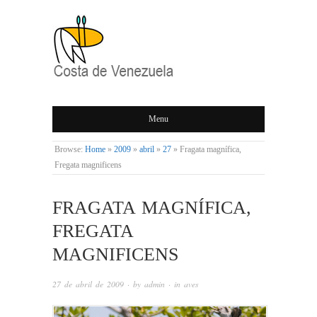
COSTA DE
Menu
VENEZUELA
Browse:
Home
»
2009
»
abril
»
27
»
Fragata magnífica,
Fregata magnificens
FRAGATA MAGNÍFICA,
FREGATA
MAGNIFICENS
27 de abril de 2009
· by
admin
· in
aves