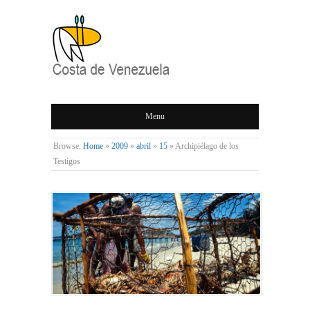
COSTA DE
Menu
VENEZUELA
Browse:
Home
»
2009
»
abril
»
15
»
Archipiélago de los
Testigos