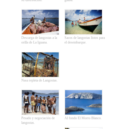
su distribución.
guasa.
Descarga de langostas a la
Sacos de langostas listos para
orilla de La Iguana.
el desembarque.
Nasa repleta de Langostas.
Pesado y negociación de
Al fondo El Morro Blanco.
langostas.