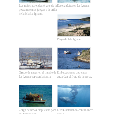
Los niños aprenden el arte de la
Escena típica en La Iguana.
pesca mientras juegan a la orilla
de la Isla La Iguana.
Playa de Isla Iguana.
Grupo de nasas en el muelle de
Embarcaciones tipo cava
La Iguana esperan la faena.
aguardan el fruto de la pesca.
Carga de nasas dispuestas para
Luisín batallando con un mero