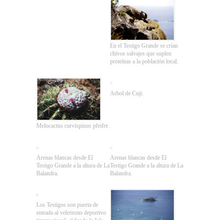
En el Testigo Grande se crían
chivos salvajes que suplen
proteínas a la población local.
Arbol de Cuji.
Melocactus curvispinus pfeifer.
Arenas blancas desde El
Arenas blancas desde El
Testigo Grande a la altura de La
Testigo Grande a la altura de La
Balandra.
Balandra.
Los Testigos son puerta de
entrada al velerismo deportivo