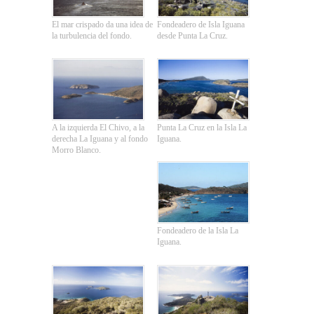
El mar crispado da una idea de
Fondeadero de Isla Iguana
la turbulencia del fondo.
desde Punta La Cruz.
A la izquierda El Chivo, a la
Punta La Cruz en la Isla La
derecha La Iguana y al fondo
Iguana.
Morro Blanco.
Fondeadero de la Isla La
Iguana.