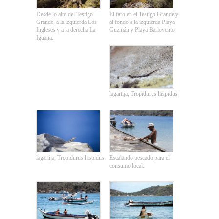
Desde lo alto del Testigo
El faro en el Testigo Grande y
Grande, a la izquierda Los
al fondo a la izquierda Playa
Ingleses y a la derecha La
Guzmán y Playa Barlovento.
Iguana.
lagartija, Tropidurus hispidus.
lagartija, Tropidurus hispidus.
Escalando pescado para el
consumo local.