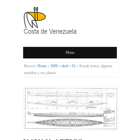
COSTA DE
Menu
VENEZUELA
Browse:
Home
»
2009
»
abril
»
01
»
Kayak Artico, algunos
modelos y sus planos