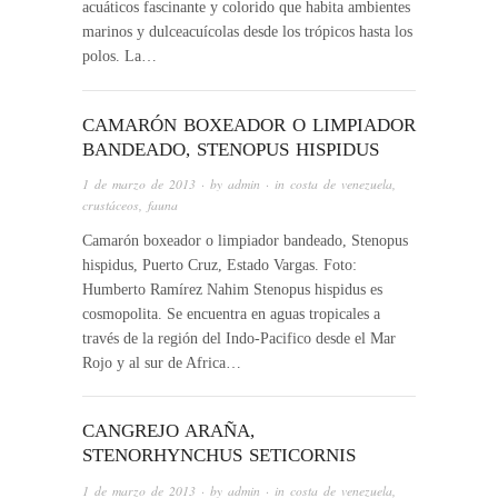
acuáticos fascinante y colorido que habita ambientes
marinos y dulceacuícolas desde los trópicos hasta los
polos. La…
CAMARÓN BOXEADOR O LIMPIADOR
BANDEADO, STENOPUS HISPIDUS
1 de marzo de 2013
· by
admin
· in
costa de venezuela
,
crustáceos
,
fauna
Camarón boxeador o limpiador bandeado, Stenopus
hispidus, Puerto Cruz, Estado Vargas. Foto:
Humberto Ramírez Nahim Stenopus hispidus es
cosmopolita. Se encuentra en aguas tropicales a
través de la región del Indo-Pacifico desde el Mar
Rojo y al sur de Africa…
CANGREJO ARAÑA,
STENORHYNCHUS SETICORNIS
1 de marzo de 2013
· by
admin
· in
costa de venezuela
,