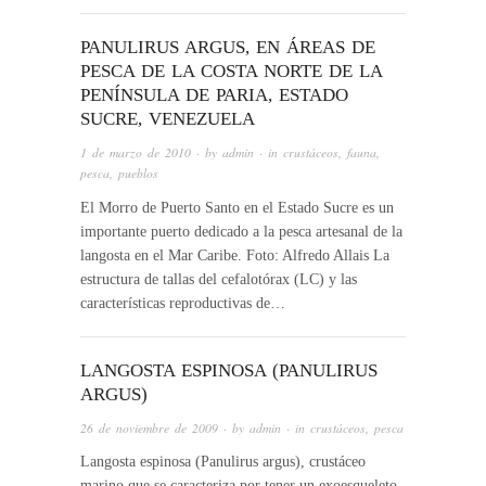
PANULIRUS ARGUS, EN ÁREAS DE
PESCA DE LA COSTA NORTE DE LA
PENÍNSULA DE PARIA, ESTADO
SUCRE, VENEZUELA
1 de marzo de 2010
· by
admin
· in
crustáceos
,
fauna
,
pesca
,
pueblos
El Morro de Puerto Santo en el Estado Sucre es un
importante puerto dedicado a la pesca artesanal de la
langosta en el Mar Caribe. Foto: Alfredo Allais La
estructura de tallas del cefalotórax (LC) y las
características reproductivas de…
LANGOSTA ESPINOSA (PANULIRUS
ARGUS)
26 de noviembre de 2009
· by
admin
· in
crustáceos
,
pesca
Langosta espinosa (Panulirus argus), crustáceo
marino que se caracteriza por tener un exoesqueleto