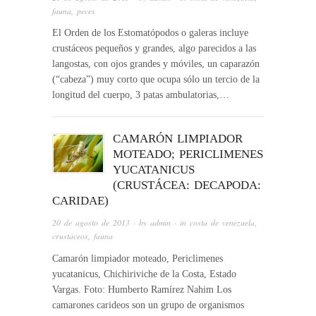
fauna
,
peces
El Orden de los Estomatópodos o galeras incluye
crustáceos pequeños y grandes, algo parecidos a las
langostas, con ojos grandes y móviles, un caparazón
(“cabeza”) muy corto que ocupa sólo un tercio de la
longitud del cuerpo, 3 patas ambulatorias,…
CAMARÓN LIMPIADOR
MOTEADO; PERICLIMENES
YUCATANICUS
(CRUSTÁCEA: DECAPODA:
CARIDAE)
20 de agosto de 2013
· by
admin
· in
costa de venezuela
,
crustáceos
,
fauna
Camarón limpiador moteado, Periclimenes
yucatanicus, Chichiriviche de la Costa, Estado
Vargas. Foto: Humberto Ramírez Nahim Los
camarones carideos son un grupo de organismos