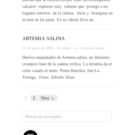
calcáreo espinoso muy robusto que protege a los
órganos internos de la cabeza, tórax y branquias en
la base de las patas. En su cabeza lleva un…
ARTEMIA SALINA
19 de junio de 2009
· by
admin
· in
crustáceos
,
fauna
Huevos enquistados de Artemia salina, un diminuto
crustáceo base de la cadena trófica. La Artemia da el
color rosado al suelo, Punta Ranchos, Isla La
Tortuga. Fotos: Alfredo Allais
1
2
Next →