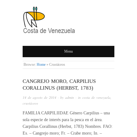
COSTA DE
Menu
VENEZUELA
Browse:
Home
»
Crustáceos
CANGREJO MORO, CARPILIUS
CORALLINUS (HERBST, 1783)
14 de agosto de 2014
· by
admin
· in
costa de venezuela
,
crustáceos
FAMILIA CARPILIIDAE Género Carpilius – una
sola especie de interés para la pesca en el área.
Carpilius Corallinus (Herbst, 1783) Nombres. FAO:
Es. – Cangrejo moro; Fr. – Crabe moro; In. –