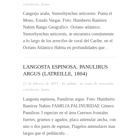
crustáceos
,
fauna
Cangrejo araña, Stenorhynchus seticornis. Punta el
Mono, Estado Vargas. Foto: Humberto Ramírez
Nahim Rango Geográfico: Océano atlántico:
Stenorhynchus seticornis, se encuentra comúnmente
a lo largo de los arrecifes de coral del Caribe, en el
Océano Atlántico Habita en profundidades que…
LANGOSTA ESPINOSA, PANULIRUS
ARGUS (LATREILLE, 1804)
13 de febrero de 2013
· by
admin
· in
costa de venezuela
,
crustáceos
,
fauna
Langosta espinosa, Panulirus argus. Foto: Humberto
Ramírez Nahim FAMILIA PALINURIDAE Género
Panulirus 3 especies en el área Cuernos frontales
fuertes, gruesos y agudos; placa antenular ancha, con
uno o dos pares de espinas; Flagelos antenulares mas
largos que el pedúnculo…