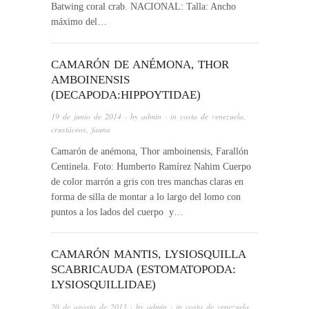
Batwing coral crab. NACIONAL: Talla: Ancho
máximo del…
CAMARÓN DE ANÉMONA, THOR
AMBOINENSIS
(DECAPODA:HIPPOYTIDAE)
19 de junio de 2014
· by
admin
· in
costa de venezuela
,
crustáceos
,
fauna
Camarón de anémona, Thor amboinensis, Farallón
Centinela. Foto: Humberto Ramírez Nahim Cuerpo
de color marrón a gris con tres manchas claras en
forma de silla de montar a lo largo del lomo con
puntos a los lados del cuerpo y…
CAMARÓN MANTIS, LYSIOSQUILLA
SCABRICAUDA (ESTOMATOPODA:
LYSIOSQUILLIDAE)
20 de agosto de 2013
· by
admin
· in
costa de venezuela
,