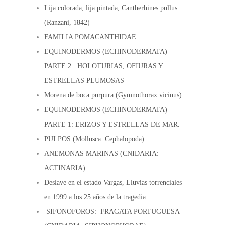
Lija colorada, lija pintada, Cantherhines pullus
on
on
(Ranzani, 1842)
the
the
FAMILIA POMACANTHIDAE
product
product
EQUINODERMOS (ECHINODERMATA)
page
page
PARTE 2: HOLOTURIAS, OFIURAS Y
ESTRELLAS PLUMOSAS
Morena de boca purpura (Gymnothorax vicinus)
EQUINODERMOS (ECHINODERMATA)
PARTE 1: ERIZOS Y ESTRELLAS DE MAR.
PULPOS (Mollusca: Cephalopoda)
ANEMONAS MARINAS (CNIDARIA:
ACTINARIA)
Deslave en el estado Vargas, Lluvias torrenciales
en 1999 a los 25 años de la tragedia
SIFONOFOROS: FRAGATA PORTUGUESA