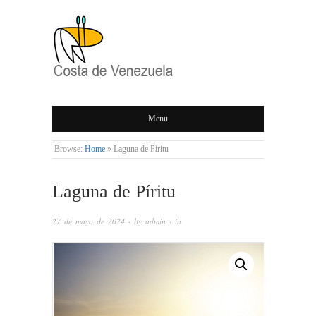
COSTA DE
Menu
VENEZUELA
Browse:
Home
»
Laguna de Píritu
Laguna de Píritu
27 de mayo de 2024
· by
admin
· in