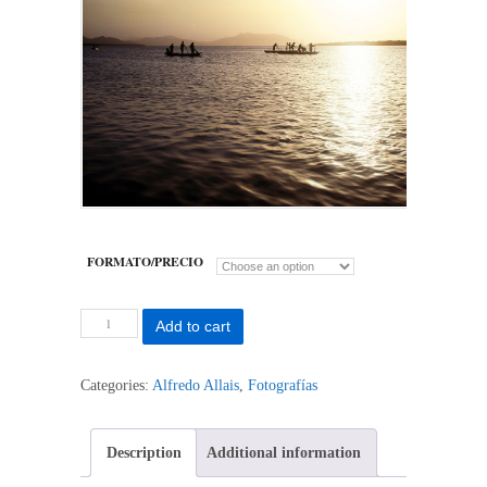
FORMATO/PRECIO
Laguna
Add to cart
de
Píritu
quantity
Categories:
Alfredo Allais
,
Fotografías
Description
Additional information