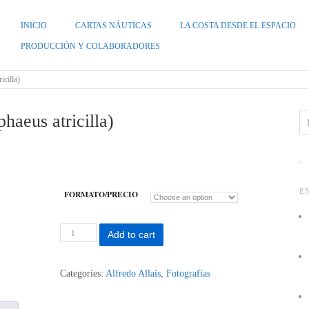
INICIO
CARTAS NÁUTICAS
LA COSTA DESDE EL ESPACIO
ZUELA
PRODUCCIÓN Y COLABORADORES
cilla)
aeus atricilla)
E
FORMATO/PRECIO
Guanaguanare,
Add to cart
(Leucophaeus
atricilla)
quantity
Categories:
Alfredo Allais
,
Fotografías