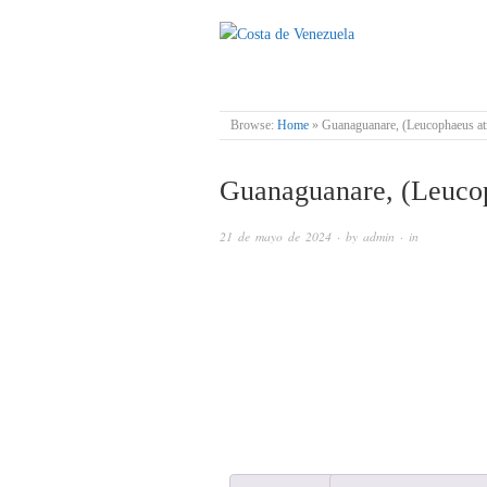
COSTA DE VENE
Browse:
Home
»
Guanaguanare, (Leucophaeus atri
Guanaguanare, (Leucoph
21 de mayo de 2024
· by
admin
· in