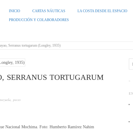
INICIO
CARTAS NÁUTICAS
LA COSTA DESDE EL ESPACIO
PRODUCCIÓN Y COLABORADORES
ZUELA
rayao, Serranus tortugarum (Longley, 1935)
O, SERRANUS TORTUGARUM
E
enezuela
,
peces
que Nacional Mochima. Foto: Humberto Ramírez Nahim