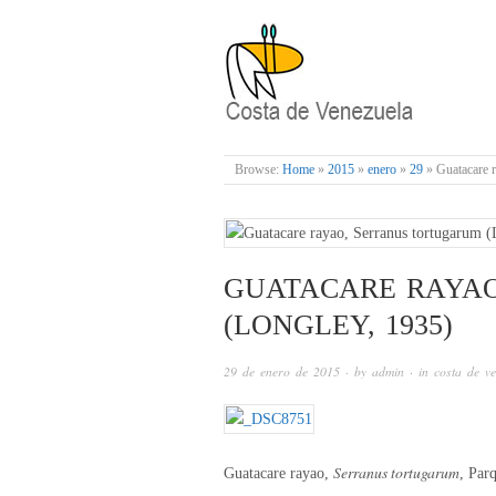
COSTA DE VENE
Browse:
Home
»
2015
»
enero
»
29
»
Guatacare 
GUATACARE RAYA
(LONGLEY, 1935)
29 de enero de 2015
· by
admin
· in
costa de v
Serranus tortugarum
Guatacare rayao,
, Par