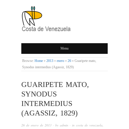
COSTA DE
Menu
VENEZUELA
Browse:
Home
»
2013
»
enero
»
26
»
Guaripete mato,
Synodus intermedius (Agassiz, 1829)
GUARIPETE MATO,
SYNODUS
INTERMEDIUS
(AGASSIZ, 1829)
26 de enero de 2013
· by
admin
· in
costa de venezuela
,