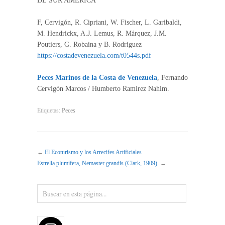
DE SUR AMERICA
F, Cervigón, R. Cipriani, W. Fischer, L. Garibaldi,
M. Hendrickx, A.J. Lemus, R. Márquez, J.M.
Poutiers, G. Robaina y B. Rodriguez
https://costadevenezuela.com/t0544s.pdf
Peces Marinos de la Costa de Venezuela
, Fernando
Cervigón Marcos / Humberto Ramirez Nahim.
Etiquetas:
Peces
←
El Ecoturismo y los Arrecifes Artificiales
Estrella plumífera, Nemaster grandis (Clark, 1909).
→