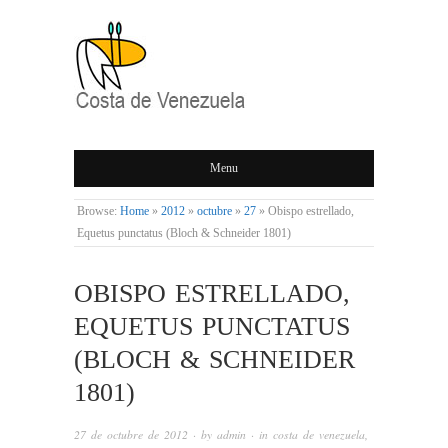
COSTA DE
Menu
VENEZUELA
Browse:
Home
»
2012
»
octubre
»
27
»
Obispo estrellado,
Equetus punctatus (Bloch & Schneider 1801)
OBISPO ESTRELLADO,
EQUETUS PUNCTATUS
(BLOCH & SCHNEIDER
1801)
27 de octubre de 2012
· by
admin
· in
costa de venezuela
,