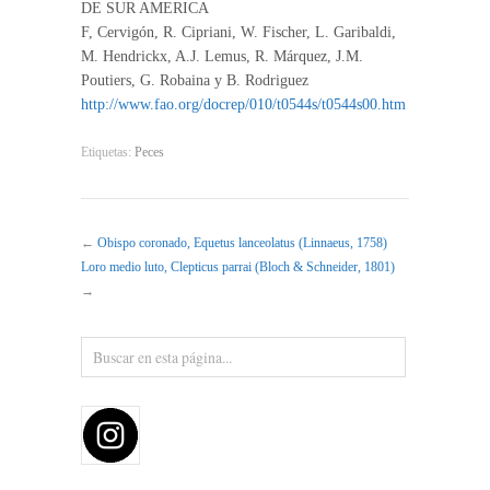
DE SUR AMERICA
F, Cervigón, R. Cipriani, W. Fischer, L. Garibaldi,
M. Hendrickx, A.J. Lemus, R. Márquez, J.M.
Poutiers, G. Robaina y B. Rodriguez
http://www.fao.org/docrep/010/t0544s/t0544s00.htm
Etiquetas:
Peces
←
Obispo coronado, Equetus lanceolatus (Linnaeus, 1758)
Loro medio luto, Clepticus parrai (Bloch & Schneider, 1801)
→