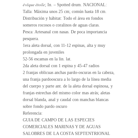
évêque étoile
; In. – Spotted drum. NACIONAL:
Talla: Máxima unos 25 cm; común hasta 18 cm.
Distribución y hábitat: Todo el área en fondos
someros rocosos o coralinos de aguas claras.
Pesca: Artesanal con nasas. De poca importancia
pesquera.
1era aleta dorsal, con 11-12 espinas, alta y muy
prolongada en juveniles
52-56 escamas en la lin. lat.
2da aleta dorsal con 1 espina y 45-47 radios
2 franjas oblicuas anchas pardo-oscuras en la cabeza,
una franja pardooscura a lo largo de la línea media
del cuerpo y parte ant. de la aleta dorsal espinosa, y
franjas estrechas del mismo color mas atrás; aletas
dorsal blanda, anal y caudal con manchas blancas
sobre fondo pardo oscuro
Referencia:
GUIA DE CAMPO DE LAS ESPECIES
COMERCIALES MARINAS Y DE AGUAS
SALOBRES DE LA COSTA SEPTENTRIONAL