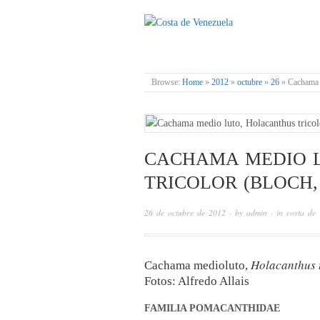
COSTA DE VENE
Browse:
Home
»
2012
»
octubre
»
26
»
Cachama m
CACHAMA MEDIO 
TRICOLOR (BLOCH, 
26 de octubre de 2012
· by
admin
· in
costa de 
Holacanthus 
Cachama medioluto,
Fotos: Alfredo Allais
FAMILIA POMACANTHIDAE