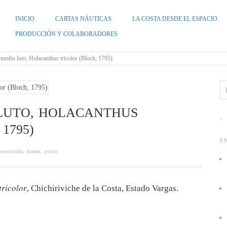
INICIO
CARTAS NÁUTICAS
LA COSTA DESDE EL ESPACIO
ZUELA
PRODUCCIÓN Y COLABORADORES
edio luto, Holacanthus tricolor (Bloch, 1795)
LUTO, HOLACANTHUS
1795)
E
venezuela
,
fauna
,
peces
tricolor
, Chichiriviche de la Costa, Estado Vargas.