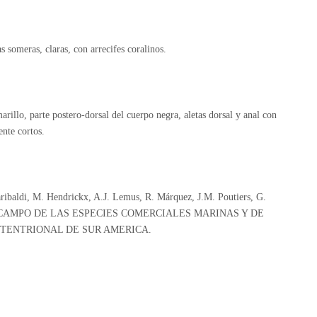
s someras, claras, con arrecifes coralinos.
rillo, parte postero-dorsal del cuerpo negra, aletas dorsal y anal con
ente cortos.
aribaldi, M. Hendrickx, A.J. Lemus, R. Márquez, J.M. Poutiers, G.
A DE CAMPO DE LAS ESPECIES COMERCIALES MARINAS Y DE
PTENTRIONAL DE SUR AMERICA.