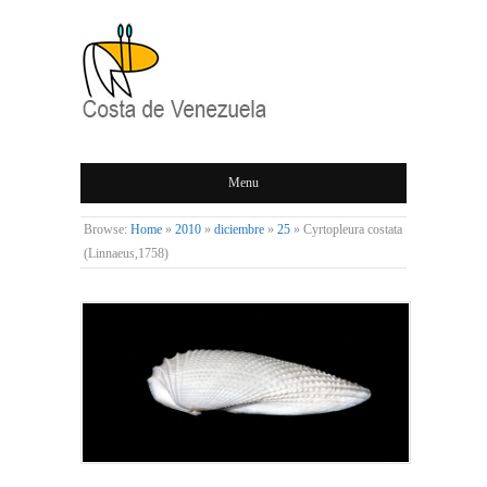
COSTA DE
Menu
VENEZUELA
Browse:
Home
»
2010
»
diciembre
»
25
»
Cyrtopleura costata
(Linnaeus,1758)