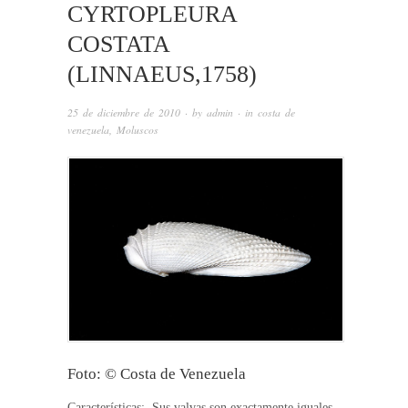
CYRTOPLEURA
COSTATA
(LINNAEUS,1758)
25 de diciembre de 2010
· by
admin
· in
costa de
venezuela
,
Moluscos
Foto: © Costa de Venezuela
Característica
s: Sus valvas son exactamente iguales,