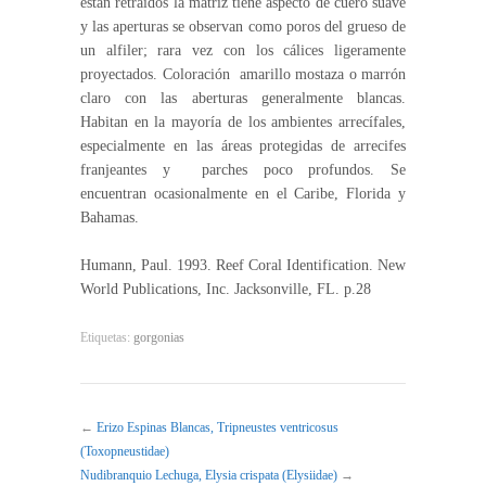
están retraídos la matriz tiene aspecto de cuero suave
y las aperturas se observan como poros del grueso de
un alfiler; rara vez con los cálices ligeramente
proyectados. Coloración amarillo mostaza o marrón
claro con las aberturas generalmente blancas.
Habitan en la mayoría de los ambientes arrecífales,
especialmente en las áreas protegidas de arrecifes
franjeantes y parches poco profundos. Se
encuentran ocasionalmente en el Caribe, Florida y
Bahamas.
Humann, Paul. 1993. Reef Coral Identification. New
World Publications, Inc. Jacksonville, FL. p.28
Etiquetas:
gorgonias
←
Erizo Espinas Blancas, Tripneustes ventricosus
(Toxopneustidae)
Nudibranquio Lechuga, Elysia crispata (Elysiidae)
→