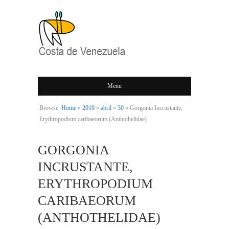
COSTA DE
Menu
VENEZUELA
Browse:
Home
»
2010
»
abril
»
30
»
Gorgonia Incrustante,
Erythropodium caribaeorum (Anthothelidae)
GORGONIA
INCRUSTANTE,
ERYTHROPODIUM
CARIBAEORUM
(ANTHOTHELIDAE)