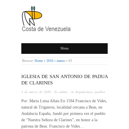
COSTA DE
Menu
VENEZUELA
Browse:
Home
»
2010
»
marzo
»
03
IGLESIA DE SAN ANTONIO DE PADUA
DE CLARINES
3 de marzo de 2010
· by
admin
· in
Arquitectura
,
pueblos
Por: Maria Luisa Allais En 1594 Francisco de Vides,
natural de Trigueros, localidad cercana a Beas, en
Andalucía España, fundó por primera vez el pueblo
de “Nuestra Señora de Clarines”, en honor a la
patrona de Beas. Francisco de Vides…