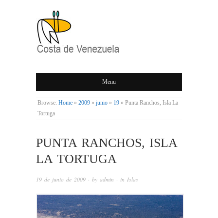
COSTA DE
Menu
VENEZUELA
Browse:
Home
»
2009
»
junio
»
19
»
Punta Ranchos, Isla La
Tortuga
PUNTA RANCHOS, ISLA
LA TORTUGA
19 de junio de 2009
· by
admin
· in
Islas