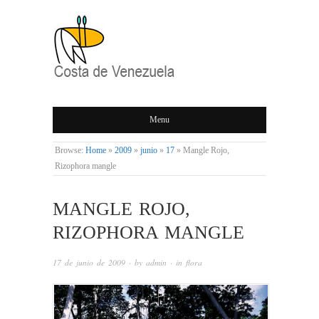
COSTA DE
Menu
VENEZUELA
Browse:
Home
»
2009
»
junio
»
17
»
Mangle Rojo,
Rizophora mangle
MANGLE ROJO,
RIZOPHORA MANGLE
17 de junio de 2009
· by
admin
· in
flora