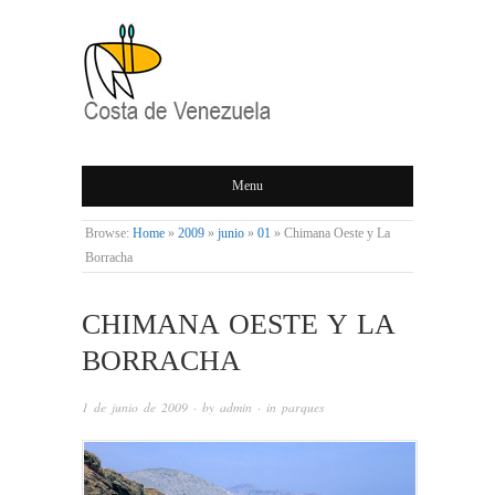
COSTA DE
Menu
VENEZUELA
Browse:
Home
»
2009
»
junio
»
01
»
Chimana Oeste y La
Borracha
CHIMANA OESTE Y LA
BORRACHA
1 de junio de 2009
· by
admin
· in
parques