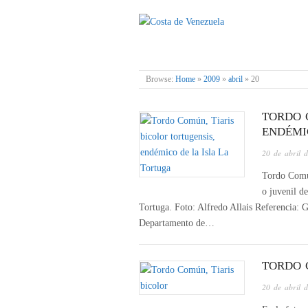
COSTA DE VENE
Browse:
Home
»
2009
»
abril
»
20
TORDO 
ENDÉMI
20 de abril 
Tordo Común
o juvenil d
Tortuga. Foto: Alfredo Allais Referenci
Departamento de…
TORDO 
20 de abril 