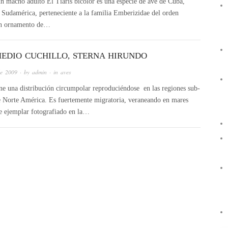
un macho adulto El Tiaris bicolor es una especie de ave de Cuba,
de Sudamérica, perteneciente a la familia Emberizidae del orden
con ornamento de…
MEDIO CUCHILLO, STERNA HIRUNDO
de 2009
· by
admin
· in
aves
ene una distribución circumpolar reproduciéndose en las regiones sub-
 de Norte América. Es fuertemente migratoria, veraneando en mares
ste ejemplar fotografiado en la…