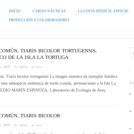
INICIO
CARTAS NÁUTICAS
LA COSTA DESDE EL ESPACIO
ZUELA
PRODUCCIÓN Y COLABORADORES
COMÚN, TIARIS BICOLOR TORTUGENSIS,
CO DE LA ISLA LA TORTUGA
de 2009
· by
admin
· in
aves
, Tiaris bicolor tortugensis La imagen muestra un ejemplar hembra
e esta subespecie endemica de tordo común, perteneciente a la Isla La
E
a: GEDIO MARÍN ESPINOZA, Laboratorio de Ecología de Aves,
COMÚN, TIARIS BICOLOR
de 2009
· by
admin
· in
aves