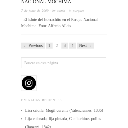
NACIONAL MOCHIMA
7 de junio de 2009
· by
admin
· in
parques
El islote del Borrachito en el Parque Nacional
Mochima. Foto: Alfredo Allais
← Previous
1
2
3
4
Next →
ENTRADAS RECIENTES
Lisa criolla, Mugil curema (Valenciennes, 1836)
Lija colorada, lija pintada, Cantherhines pullus
(Ranzani, 1842)