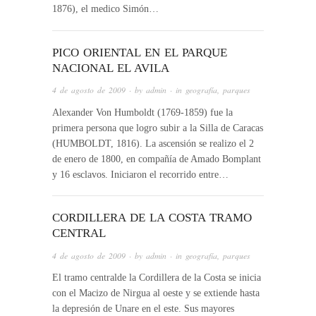
1876), el medico Simón…
PICO ORIENTAL EN EL PARQUE
NACIONAL EL AVILA
4 de agosto de 2009
· by
admin
· in
geografía
,
parques
Alexander Von Humboldt (1769-1859) fue la
primera persona que logro subir a la Silla de Caracas
(HUMBOLDT, 1816). La ascensión se realizo el 2
de enero de 1800, en compañía de Amado Bomplant
y 16 esclavos. Iniciaron el recorrido entre…
CORDILLERA DE LA COSTA TRAMO
CENTRAL
4 de agosto de 2009
· by
admin
· in
geografía
,
parques
El tramo centralde la Cordillera de la Costa se inicia
con el Macizo de Nirgua al oeste y se extiende hasta
la depresión de Unare en el este. Sus mayores