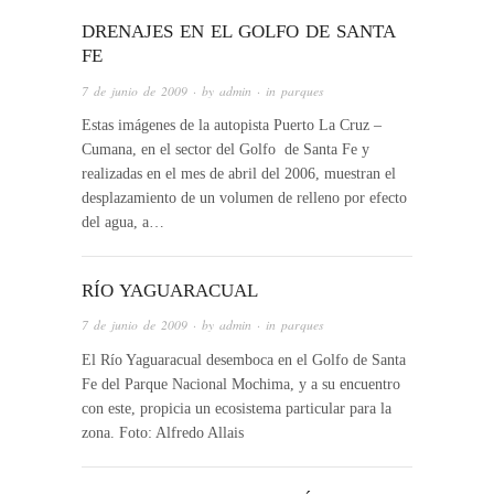
DRENAJES EN EL GOLFO DE SANTA
FE
7 de junio de 2009
· by
admin
· in
parques
Estas imágenes de la autopista Puerto La Cruz –
Cumana, en el sector del Golfo de Santa Fe y
realizadas en el mes de abril del 2006, muestran el
desplazamiento de un volumen de relleno por efecto
del agua, a…
RÍO YAGUARACUAL
7 de junio de 2009
· by
admin
· in
parques
El Río Yaguaracual desemboca en el Golfo de Santa
Fe del Parque Nacional Mochima, y a su encuentro
con este, propicia un ecosistema particular para la
zona. Foto: Alfredo Allais