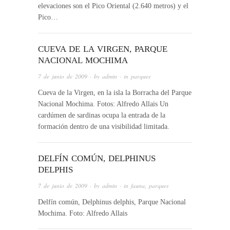
elevaciones son el Pico Oriental (2.640 metros) y el
Pico…
CUEVA DE LA VIRGEN, PARQUE
NACIONAL MOCHIMA
7 de junio de 2009
· by
admin
· in
parques
Cueva de la Virgen, en la isla la Borracha del Parque
Nacional Mochima. Fotos: Alfredo Allais Un
cardúmen de sardinas ocupa la entrada de la
formación dentro de una visibilidad limitada.
DELFÍN COMÚN, DELPHINUS
DELPHIS
7 de junio de 2009
· by
admin
· in
fauna
,
parques
Delfín común, Delphinus delphis, Parque Nacional
Mochima. Foto: Alfredo Allais