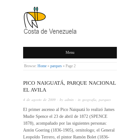
COSTA DE
Menu
VENEZUELA
Browse:
Home
»
parques
»
Page 2
PICO NAIGUATÁ, PARQUE NACIONAL
EL AVILA
4 de agosto de 2009
· by
admin
· in
geografía
,
parques
El primer ascenso al Pico Naiquatá lo realizó James
Mudie Spence el 23 de abril de 1872 (SPENCE
1878), acompañado por las siguientes personas:
Antón Goering (1836-1905), ornitologo; el General
Leopoldo Terrero, el pintor Ramón Bolet (1836-