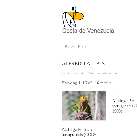
COSTA DE VENE
Browse:
Home
ALFREDO ALLAIS
12 de mayo de 2024
· by
admin
· in
Showing 1–16 of 116 results
Aratinga Pert
tortuguensis
1909)
This
product
Aratinga Pertinax
tortuguensis (CORY