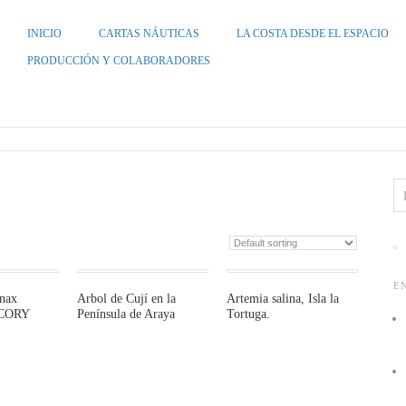
INICIO
CARTAS NÁUTICAS
LA COSTA DESDE EL ESPACIO
PRODUCCIÓN Y COLABORADORES
ZUELA
E
inax
Arbol de Cují en la
Artemia salina, Isla la
 (CORY
Península de Araya
Tortuga.
This
This
product
product
has
has