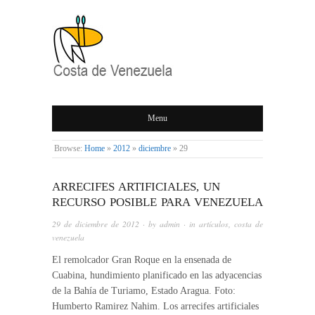
COSTA DE
Menu
VENEZUELA
Browse:
Home
»
2012
»
diciembre
»
29
ARRECIFES ARTIFICIALES, UN
RECURSO POSIBLE PARA VENEZUELA
29 de diciembre de 2012
· by
admin
· in
artículos
,
costa de
venezuela
El remolcador Gran Roque en la ensenada de
Cuabina, hundimiento planificado en las adyacencias
de la Bahía de Turiamo, Estado Aragua. Foto:
Humberto Ramirez Nahim. Los arrecifes artificiales