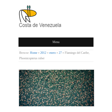
COSTA DE
Menu
VENEZUELA
Browse:
Home
»
2012
»
enero
»
27
»
Flamingo del Caribe,
Phoenicopterus ruber