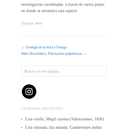
investigación coordinadas a través de varios países
en donde se encuentra esta especie.
Etiquetas:
Aves
←
Geología de la Isla La Tortuga
Babo Morichalero, Paleosuchus palpebrosus
→
ENTRADAS RECIENTES
Lisa criolla, Mugil curema (Valenciennes, 1836)
Lija colorada, lija pintada, Cantherhines pullus