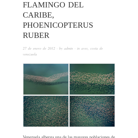
FLAMINGO DEL
CARIBE,
PHOENICOPTERUS
RUBER
27 de enero de 2012
· by
admin
· in
aves
,
costa de
venezuela
Venezuela alberga una de las mayores poblaciones de